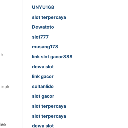
UNYU168
slot terpercaya
Dewatoto
slot777
musang178
ah
link slot gacor888
dewa slot
link gacor
sultanlido
tidak
slot gacor
slot terpercaya
slot terpercaya
ive
dewa slot