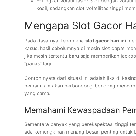
**Tingkat Volatilitas:** Slot dengan volat
kecil, sedangkan slot volatilitas tinggi m
Mengapa Slot Gacor Har
Pada dasarnya, fenomena
slot gacor hari ini
men
kasus, hasil sebelumnya di mesin slot dapat me
jika mesin tertentu baru saja memberikan jackp
“panas” lagi.
Contoh nyata dari situasi ini adalah jika di ka
pemain lain akan berbondong-bondong mencoba
yang sama.
Memahami Kewaspadaan Pem
Sementara banyak yang berekspektasi tinggi t
ada kemungkinan menang besar, penting untuk b