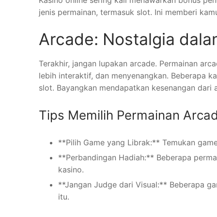
Kasino online sering kali menawarkan bonus pen
jenis permainan, termasuk slot. Ini memberi ka
Arcade: Nostalgia dalam
Terakhir, jangan lupakan arcade. Permainan ar
lebih interaktif, dan menyenangkan. Beberapa k
slot. Bayangkan mendapatkan kesenangan dari 
Tips Memilih Permainan Arca
**Pilih Game yang Librak:** Temukan game
**Perbandingan Hadiah:** Beberapa perma
kasino.
**Jangan Judge dari Visual:** Beberapa ga
itu.