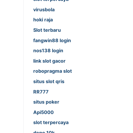
virusbola
hoki raja
Slot terbaru
fangwin88 login
nos138 login
link slot gacor
robopragma slot
situs slot qris
RR777
situs poker
Api5000
slot terpercaya
depo 10k