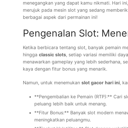
menegangkan yang dapat kamu nikmati. Hari in
merujuk pada mesin slot yang sedang memberikan
berbagai aspek dari permainan ini!
Pengenalan Slot: Men
Ketika berbicara tentang slot, banyak pemain m
hingga
classic slots
, setiap variasi memiliki day
menawarkan gameplay yang lebih sederhana, se
kaya dengan fitur bonus yang menarik.
Namun, untuk menemukan
slot gacor hari ini
, k
**Pengembalian ke Pemain (RTP):** Cari sl
peluang lebih baik untuk menang.
**Fitur Bonus:** Banyak slot modern menaw
meningkatkan peluangmu.