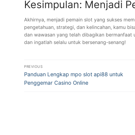
Kesimpulan: Menjadi P
Akhirnya, menjadi pemain slot yang sukses me
pengetahuan, strategi, dan kelincahan, kamu bi
dan wawasan yang telah dibagikan bermanfaat 
dan ingatlah selalu untuk bersenang-senang!
Navigasi
PREVIOUS
Previous
pos
Panduan Lengkap mpo slot api88 untuk
post:
Penggemar Casino Online