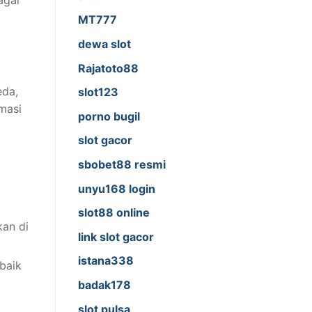
agai
MT777
dewa slot
Rajatoto88
eda,
slot123
masi
porno bugil
slot gacor
sbobet88 resmi
unyu168 login
slot88 online
an di
link slot gacor
istana338
baik
badak178
slot pulsa