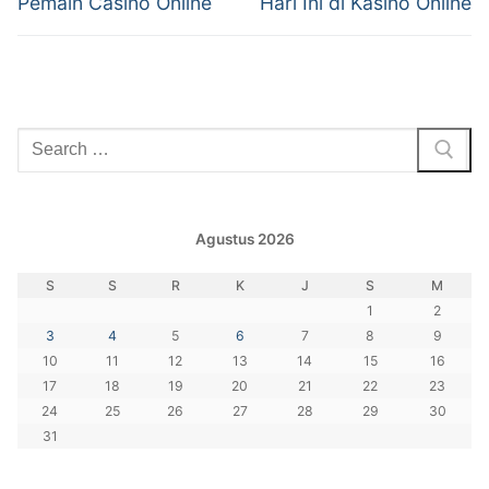
Pemain Casino Online
Hari Ini di Kasino Online
Cari:
Agustus 2026
S
S
R
K
J
S
M
1
2
3
4
5
6
7
8
9
10
11
12
13
14
15
16
17
18
19
20
21
22
23
24
25
26
27
28
29
30
31