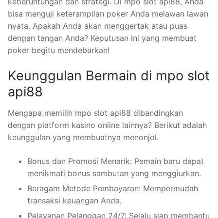
keberuntungan dan strategi. Di mpo slot api88, Anda
bisa menguji keterampilan poker Anda melawan lawan
nyata. Apakah Anda akan menggertak atau puas
dengan tangan Anda? Keputusan ini yang membuat
poker begitu mendebarkan!
Keunggulan Bermain di mpo slot
api88
Mengapa memilih mpo slot api88 dibandingkan
dengan platform kasino online lainnya? Berikut adalah
keunggulan yang membuatnya menonjol.
Bonus dan Promosi Menarik: Pemain baru dapat
menikmati bonus sambutan yang menggiurkan.
Beragam Metode Pembayaran: Mempermudah
transaksi keuangan Anda.
Pelayanan Pelanggan 24/7: Selalu siap membantu