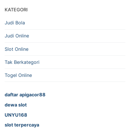
KATEGORI
Judi Bola
Judi Online
Slot Online
Tak Berkategori
Togel Online
daftar apigacor88
dewa slot
UNYU168
slot terpercaya