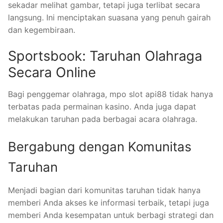
sekadar melihat gambar, tetapi juga terlibat secara
langsung. Ini menciptakan suasana yang penuh gairah
dan kegembiraan.
Sportsbook: Taruhan Olahraga
Secara Online
Bagi penggemar olahraga, mpo slot api88 tidak hanya
terbatas pada permainan kasino. Anda juga dapat
melakukan taruhan pada berbagai acara olahraga.
Bergabung dengan Komunitas
Taruhan
Menjadi bagian dari komunitas taruhan tidak hanya
memberi Anda akses ke informasi terbaik, tetapi juga
memberi Anda kesempatan untuk berbagi strategi dan