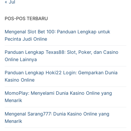
« Jul
POS-POS TERBARU
Mengenal Slot Bet 100: Panduan Lengkap untuk
Pecinta Judi Online
Panduan Lengkap Texas88: Slot, Poker, dan Casino
Online Lainnya
Panduan Lengkap Hoki22 Login: Gemparkan Dunia
Kasino Online
MomoPlay: Menyelami Dunia Kasino Online yang
Menarik
Mengenal Sarang777: Dunia Kasino Online yang
Menarik