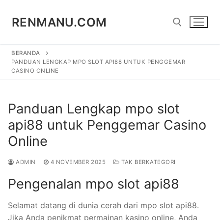
Lompat
ke
RENMANU.COM
konten
BERANDA
Cari:
PANDUAN LENGKAP MPO SLOT API88 UNTUK PENGGEMAR
CASINO ONLINE
Panduan Lengkap mpo slot
api88 untuk Penggemar Casino
Online
ADMIN
4 NOVEMBER 2025
TAK BERKATEGORI
Pengenalan mpo slot api88
Selamat datang di dunia cerah dari mpo slot api88.
Jika Anda penikmat permainan kasino online, Anda