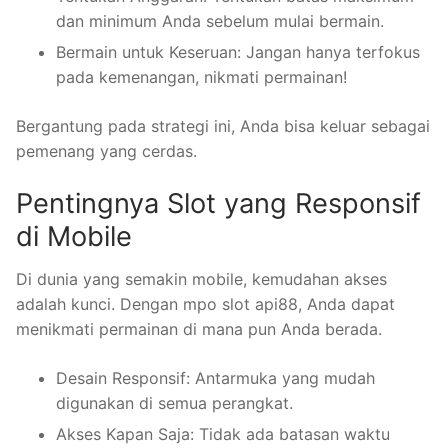
dan minimum Anda sebelum mulai bermain.
Bermain untuk Keseruan: Jangan hanya terfokus
pada kemenangan, nikmati permainan!
Bergantung pada strategi ini, Anda bisa keluar sebagai
pemenang yang cerdas.
Pentingnya Slot yang Responsif
di Mobile
Di dunia yang semakin mobile, kemudahan akses
adalah kunci. Dengan mpo slot api88, Anda dapat
menikmati permainan di mana pun Anda berada.
Desain Responsif: Antarmuka yang mudah
digunakan di semua perangkat.
Akses Kapan Saja: Tidak ada batasan waktu