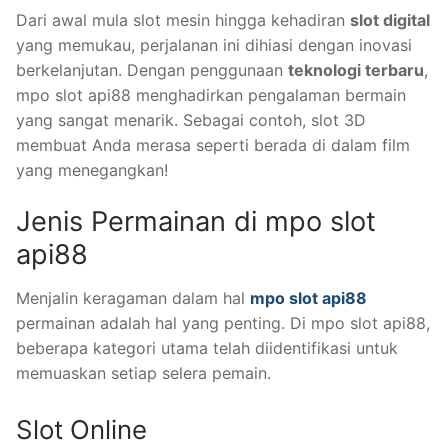
Dari awal mula slot mesin hingga kehadiran
slot digital
yang memukau, perjalanan ini dihiasi dengan inovasi
berkelanjutan. Dengan penggunaan
teknologi terbaru
,
mpo slot api88 menghadirkan pengalaman bermain
yang sangat menarik. Sebagai contoh, slot 3D
membuat Anda merasa seperti berada di dalam film
yang menegangkan!
Jenis Permainan di mpo slot
api88
Menjalin keragaman dalam hal
mpo slot api88
permainan adalah hal yang penting. Di mpo slot api88,
beberapa kategori utama telah diidentifikasi untuk
memuaskan setiap selera pemain.
Slot Online