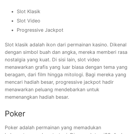
Slot Klasik
Slot Video
Progressive Jackpot
Slot klasik adalah ikon dari permainan kasino. Dikenal
dengan simbol buah dan angka, mereka memberi rasa
nostalgia yang kuat. Di sisi lain, slot video
menawarkan grafis yang luar biasa dengan tema yang
beragam, dari film hingga mitologi. Bagi mereka yang
mencari hadiah besar, progressive jackpot hadir
menawarkan peluang mendebarkan untuk
memenangkan hadiah besar.
Poker
Poker adalah permainan yang memadukan