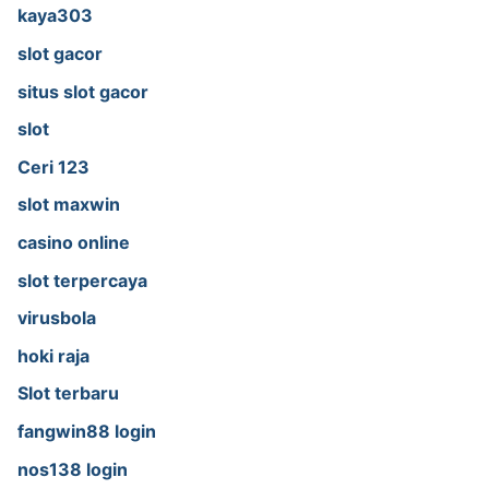
kaya303
slot gacor
situs slot gacor
slot
Ceri 123
slot maxwin
casino online
slot terpercaya
virusbola
hoki raja
Slot terbaru
fangwin88 login
nos138 login