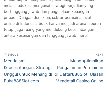
melalui edukasi mengenai strategi perjudian yang
bertanggung jawab dan pengelolaan keuangan
pribadi. Dengan demikian, sektor permainan slot
online di Indonesia tidak hanya menjadi arena hiburan
tetapi juga ruang yang mendukung keseimbangan
antara kesenangan dan tanggung jawab moral.
Navigasi
PREVIOUS
NEXT
pos
Previous
Next
Mendalami
Mengoptimalkan
post:
post:
Keberuntungan: Strategi
Pengalaman Permainan
Unggul untuk Menang di
di Daftar888Slot: Ulasan
Buka888Slot.com
Mendetail Casino Online