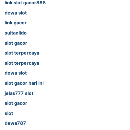
link slot gacor888
dewa slot
link gacor
sultanlido
slot gacor
slot terpercaya
slot terpercaya
dewa slot
slot gacor hari ini
jelas777 slot
slot gacor
slot
dewa787