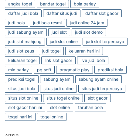
angka togel
bandar togel
bola parlay
daftar judi bola
daftar situs judi
daftar slot gacor
judi bola
judi bola resmi
judi online 24 jam
judi sabung ayam
judi slot
judi slot demo
judi slot mahjong
judi slot online
judi slot terpercaya
judi slot zeus
judi togel
keluaran hari ini
keluaran togel
link slot gacor
live judi bola
mix parlay
pg soft
pragmatic play
prediksi bola
prediksi togel
sabung ayam
sabung ayam online
situs judi bola
situs judi online
situs judi terpercaya
situs slot online
situs togel online
slot gacor
slot gacor hari ini
slot online
taruhan bola
togel hari ini
togel online
ARSIP