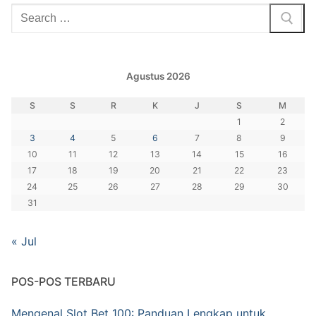
Cari:
Agustus 2026
S
S
R
K
J
S
M
1
2
3
4
5
6
7
8
9
10
11
12
13
14
15
16
17
18
19
20
21
22
23
24
25
26
27
28
29
30
31
« Jul
POS-POS TERBARU
Mengenal Slot Bet 100: Panduan Lengkap untuk