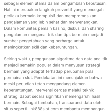
sebagai elemen utama dalam pengambilan keputusan.
Hal ini merupakan langkah preventif yang mencegah
perilaku bermain kompulsif dan mempromosikan
pengalaman yang lebih sehat dan menyenangkan.
Dalam komunitas pemain kasino, diskusi dan sharing
pengalaman mengenai trik dan tips bermain menjadi
sumber pengetahuan yang berharga untuk
meningkatkan skill dan keberuntungan.
Seiring waktu, penggunaan algoritma dan data analitik
menjadi semakin populer dalam menyusun strategi
bermain yang adaptif terhadap perubahan pola
permainan slot. Pendekatan ini menunjukkan bahwa
meski perjudian tetap mengandung elemen
keberuntungan, intervensi cerdas melalui teknik
strategi dapat secara signifikan memengaruhi hasil
bermain. Sebagai tambahan, transparansi data oleh
situs seperti link888slot.com membantu membangun