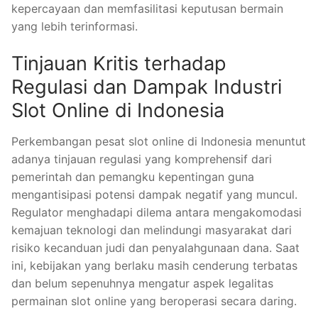
kepercayaan dan memfasilitasi keputusan bermain
yang lebih terinformasi.
Tinjauan Kritis terhadap
Regulasi dan Dampak Industri
Slot Online di Indonesia
Perkembangan pesat slot online di Indonesia menuntut
adanya tinjauan regulasi yang komprehensif dari
pemerintah dan pemangku kepentingan guna
mengantisipasi potensi dampak negatif yang muncul.
Regulator menghadapi dilema antara mengakomodasi
kemajuan teknologi dan melindungi masyarakat dari
risiko kecanduan judi dan penyalahgunaan dana. Saat
ini, kebijakan yang berlaku masih cenderung terbatas
dan belum sepenuhnya mengatur aspek legalitas
permainan slot online yang beroperasi secara daring.