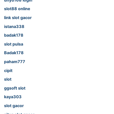
slot88 online
link slot gacor
istana338
badak178
slot pulsa
Badak178
paham777
cipit
slot
ggsoft slot
kaya303
slot gacor