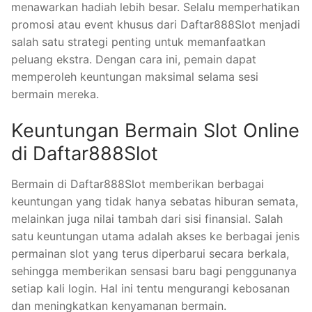
menawarkan hadiah lebih besar. Selalu memperhatikan
promosi atau event khusus dari Daftar888Slot menjadi
salah satu strategi penting untuk memanfaatkan
peluang ekstra. Dengan cara ini, pemain dapat
memperoleh keuntungan maksimal selama sesi
bermain mereka.
Keuntungan Bermain Slot Online
di Daftar888Slot
Bermain di Daftar888Slot memberikan berbagai
keuntungan yang tidak hanya sebatas hiburan semata,
melainkan juga nilai tambah dari sisi finansial. Salah
satu keuntungan utama adalah akses ke berbagai jenis
permainan slot yang terus diperbarui secara berkala,
sehingga memberikan sensasi baru bagi penggunanya
setiap kali login. Hal ini tentu mengurangi kebosanan
dan meningkatkan kenyamanan bermain.