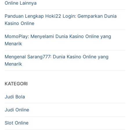
Online Lainnya
Panduan Lengkap Hoki22 Login: Gemparkan Dunia
Kasino Online
MomoPlay: Menyelami Dunia Kasino Online yang
Menarik
Mengenal Sarang777: Dunia Kasino Online yang
Menarik
KATEGORI
Judi Bola
Judi Online
Slot Online