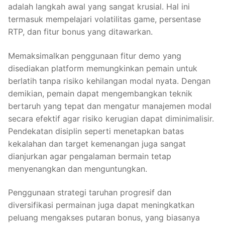
adalah langkah awal yang sangat krusial. Hal ini
termasuk mempelajari volatilitas game, persentase
RTP, dan fitur bonus yang ditawarkan.
Memaksimalkan penggunaan fitur demo yang
disediakan platform memungkinkan pemain untuk
berlatih tanpa risiko kehilangan modal nyata. Dengan
demikian, pemain dapat mengembangkan teknik
bertaruh yang tepat dan mengatur manajemen modal
secara efektif agar risiko kerugian dapat diminimalisir.
Pendekatan disiplin seperti menetapkan batas
kekalahan dan target kemenangan juga sangat
dianjurkan agar pengalaman bermain tetap
menyenangkan dan menguntungkan.
Penggunaan strategi taruhan progresif dan
diversifikasi permainan juga dapat meningkatkan
peluang mengakses putaran bonus, yang biasanya