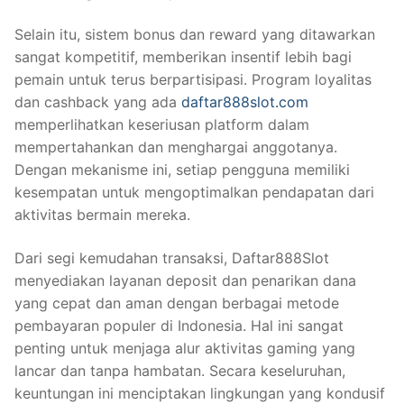
Selain itu, sistem bonus dan reward yang ditawarkan
sangat kompetitif, memberikan insentif lebih bagi
pemain untuk terus berpartisipasi. Program loyalitas
dan cashback yang ada
daftar888slot.com
memperlihatkan keseriusan platform dalam
mempertahankan dan menghargai anggotanya.
Dengan mekanisme ini, setiap pengguna memiliki
kesempatan untuk mengoptimalkan pendapatan dari
aktivitas bermain mereka.
Dari segi kemudahan transaksi, Daftar888Slot
menyediakan layanan deposit dan penarikan dana
yang cepat dan aman dengan berbagai metode
pembayaran populer di Indonesia. Hal ini sangat
penting untuk menjaga alur aktivitas gaming yang
lancar dan tanpa hambatan. Secara keseluruhan,
keuntungan ini menciptakan lingkungan yang kondusif