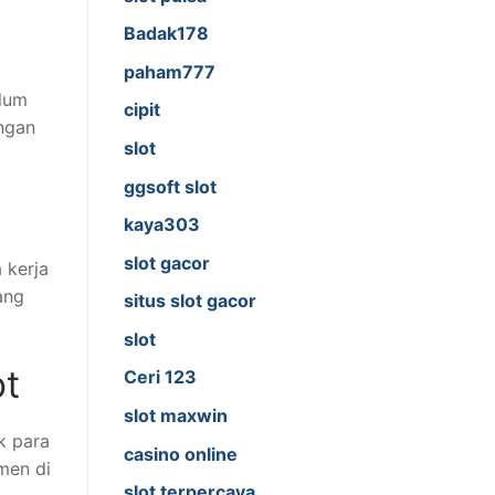
Badak178
paham777
elum
cipit
ngan
slot
ggsoft slot
kaya303
slot gacor
 kerja
ang
situs slot gacor
slot
ot
Ceri 123
slot maxwin
k para
casino online
men di
slot terpercaya