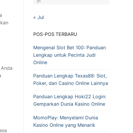
31
a
« Jul
ukan
POS-POS TERBARU
Mengenal Slot Bet 100: Panduan
Lengkap untuk Pecinta Judi
Online
i Anda
a
Panduan Lengkap Texas88: Slot,
Poker, dan Casino Online Lainnya
Panduan Lengkap Hoki22 Login:
Gemparkan Dunia Kasino Online
MomoPlay: Menyelami Dunia
Kasino Online yang Menarik
asa