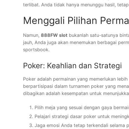
terlibat. Anda tidak hanya menunggu hasil, tetap
Menggali Pilihan Perm
Namun,
888FW slot
bukanlah satu-satunya binta
jauh, Anda juga akan menemukan berbagai permain
sportsbook.
Poker: Keahlian dan Strategi
Poker adalah permainan yang memerlukan lebih 
berpartisipasi dalam turnamen poker yang menan
dibagikan adalah kesempatan untuk menunjukkan
Pilih meja yang sesuai dengan gaya bermai
Pelajari strategi dasar poker untuk menin
Jaga emosi Anda tetap terkendali selama 