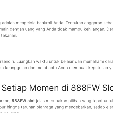
g adalah mengelola bankroll Anda. Tentukan anggaran seb
ermain dengan uang yang Anda tidak mampu kehilangan. De
 tekanan.
ersendiri. Luangkan waktu untuk belajar dan memahami cara
 Anda keunggulan dan membantu Anda membuat keputusan y
 Setiap Momen di 888FW Sl
arkan,
888FW slot
jelas merupakan pilihan yang tepat untu
bur hingga taruhan olahraga yang mendebarkan, setiap ele