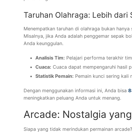
Taruhan Olahraga: Lebih dari
Menempatkan taruhan di olahraga bukan hanya soa
Misalnya, jika Anda adalah penggemar sepak bol
Anda keunggulan.
Analisis Tim:
Pelajari performa terakhir ti
Cuaca:
Cuaca dapat mempengaruhi hasil p
Statistik Pemain:
Pemain kunci sering kali
Dengan menggunakan informasi ini, Anda bisa
8
meningkatkan peluang Anda untuk menang.
Arcade: Nostalgia yang
Siapa yang tidak merindukan permainan arcade