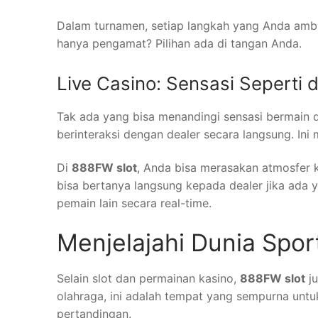
Dalam turnamen, setiap langkah yang Anda amb
hanya pengamat? Pilihan ada di tangan Anda.
Live Casino: Sensasi Seperti 
Tak ada yang bisa menandingi sensasi bermain di
berinteraksi dengan dealer secara langsung. In
Di
888FW slot
, Anda bisa merasakan atmosfer
bisa bertanya langsung kepada dealer jika ada
pemain lain secara real-time.
Menjelajahi Dunia Spo
Selain slot dan permainan kasino,
888FW slot
ju
olahraga, ini adalah tempat yang sempurna un
pertandingan.