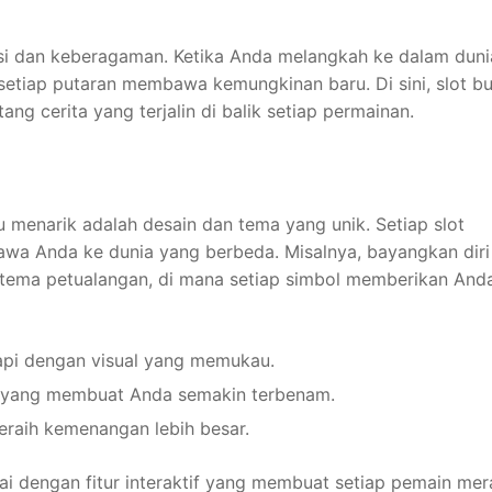
si dan keberagaman. Ketika Anda melangkah ke dalam duni
etiap putaran membawa kemungkinan baru. Di sini, slot b
ang cerita yang terjalin di balik setiap permainan.
 menarik adalah desain dan tema yang unik. Setiap slot
wa Anda ke dunia yang berbeda. Misalnya, bayangkan dir
ertema petualangan, di mana setiap simbol memberikan And
kapi dengan visual yang memukau.
r yang membuat Anda semakin terbenam.
raih kemenangan lebih besar.
ai dengan fitur interaktif yang membuat setiap pemain mer