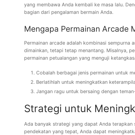
yang membawa Anda kembali ke masa lalu. Denga
bagian dari pengalaman bermain Anda.
Mengapa Permainan Arcade M
Permainan arcade adalah kombinasi sempurna a
dimainkan, tetapi tetap menantang. Misalnya, p
permainan petualangan yang menguji ketangkas
Cobalah berbagai jenis permainan untuk m
Berlatihlah untuk meningkatkan keterampil
Jangan ragu untuk bersaing dengan teman
Strategi untuk Menin
Ada banyak strategi yang dapat Anda terapkan
pendekatan yang tepat, Anda dapat meningkatk