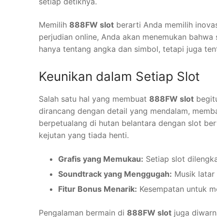
setiap detiknya.
Memilih
888FW slot
berarti Anda memilih inova
perjudian online, Anda akan menemukan bahwa s
hanya tentang angka dan simbol, tetapi juga tent
Keunikan dalam Setiap Slot
Salah satu hal yang membuat
888FW slot
begitu
dirancang dengan detail yang mendalam, memba
berpetualang di hutan belantara dengan slot b
kejutan yang tiada henti.
Grafis yang Memukau:
Setiap slot dileng
Soundtrack yang Menggugah:
Musik lata
Fitur Bonus Menarik:
Kesempatan untuk me
Pengalaman bermain di
888FW slot
juga diwarn