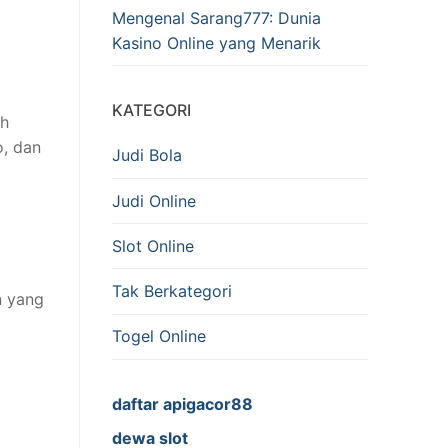
Mengenal Sarang777: Dunia
Kasino Online yang Menarik
KATEGORI
ih
o, dan
Judi Bola
Judi Online
Slot Online
Tak Berkategori
n yang
Togel Online
daftar apigacor88
dewa slot