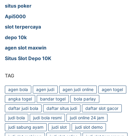
situs poker
Api5000
slot terpercaya
depo 10k
agen slot maxwin
Situs Slot Depo 10K
TAG
agen bola
agen judi
agen judi online
agen togel
angka togel
bandar togel
bola parlay
daftar judi bola
daftar situs judi
daftar slot gacor
judi bola
judi bola resmi
judi online 24 jam
judi sabung ayam
judi slot
judi slot demo