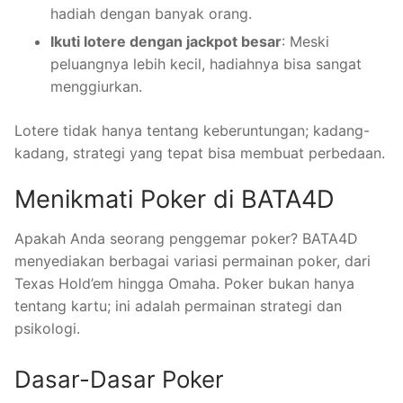
hadiah dengan banyak orang.
Ikuti lotere dengan jackpot besar
: Meski
peluangnya lebih kecil, hadiahnya bisa sangat
menggiurkan.
Lotere tidak hanya tentang keberuntungan; kadang-
kadang, strategi yang tepat bisa membuat perbedaan.
Menikmati Poker di BATA4D
Apakah Anda seorang penggemar poker? BATA4D
menyediakan berbagai variasi permainan poker, dari
Texas Hold’em hingga Omaha. Poker bukan hanya
tentang kartu; ini adalah permainan strategi dan
psikologi.
Dasar-Dasar Poker