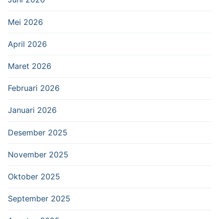
Mei 2026
April 2026
Maret 2026
Februari 2026
Januari 2026
Desember 2025
November 2025
Oktober 2025
September 2025