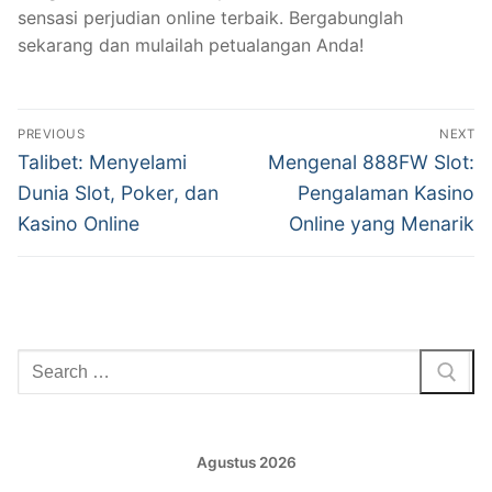
sensasi perjudian online terbaik. Bergabunglah
sekarang dan mulailah petualangan Anda!
Navigasi
PREVIOUS
NEXT
pos
Previous
Next
Talibet: Menyelami
Mengenal 888FW Slot:
post:
post:
Dunia Slot, Poker, dan
Pengalaman Kasino
Kasino Online
Online yang Menarik
Cari:
Agustus 2026