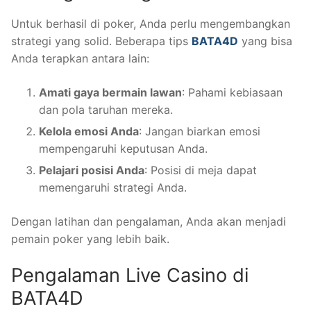
Untuk berhasil di poker, Anda perlu mengembangkan
strategi yang solid. Beberapa tips
BATA4D
yang bisa
Anda terapkan antara lain:
Amati gaya bermain lawan
: Pahami kebiasaan
dan pola taruhan mereka.
Kelola emosi Anda
: Jangan biarkan emosi
mempengaruhi keputusan Anda.
Pelajari posisi Anda
: Posisi di meja dapat
memengaruhi strategi Anda.
Dengan latihan dan pengalaman, Anda akan menjadi
pemain poker yang lebih baik.
Pengalaman Live Casino di
BATA4D