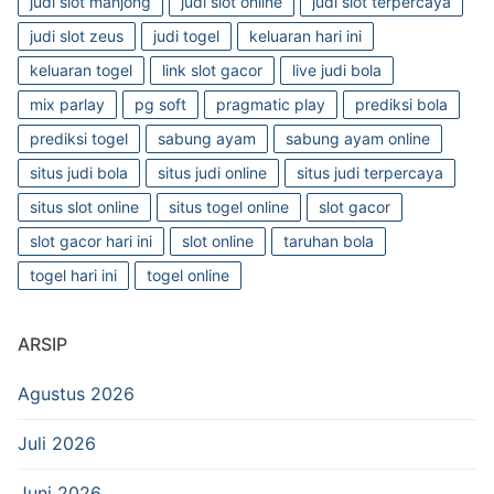
judi slot mahjong
judi slot online
judi slot terpercaya
judi slot zeus
judi togel
keluaran hari ini
keluaran togel
link slot gacor
live judi bola
mix parlay
pg soft
pragmatic play
prediksi bola
prediksi togel
sabung ayam
sabung ayam online
situs judi bola
situs judi online
situs judi terpercaya
situs slot online
situs togel online
slot gacor
slot gacor hari ini
slot online
taruhan bola
togel hari ini
togel online
ARSIP
Agustus 2026
Juli 2026
Juni 2026