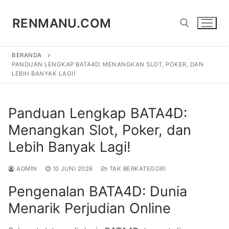
Lompat
ke
RENMANU.COM
konten
BERANDA
Cari:
PANDUAN LENGKAP BATA4D: MENANGKAN SLOT, POKER, DAN
LEBIH BANYAK LAGI!
Panduan Lengkap BATA4D:
Menangkan Slot, Poker, dan
Lebih Banyak Lagi!
ADMIN
10 JUNI 2026
TAK BERKATEGORI
Pengenalan BATA4D: Dunia
Menarik Perjudian Online