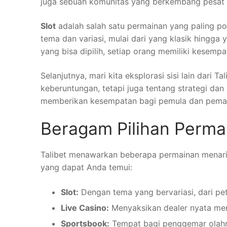
juga sebuah komunitas yang berkembang pesat
Slot
adalah salah satu permainan yang paling po
tema dan variasi, mulai dari yang klasik hingg
yang bisa dipilih, setiap orang memiliki kesem
Selanjutnya, mari kita eksplorasi sisi lain dari T
keberuntungan, tetapi juga tentang strategi dan
memberikan kesempatan bagi pemula dan pemain
Beragam Pilihan Permai
Talibet menawarkan beberapa permainan menarik
yang dapat Anda temui:
Slot:
Dengan tema yang bervariasi, dari pet
Live Casino:
Menyaksikan dealer nyata men
Sportsbook:
Tempat bagi penggemar olahr