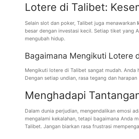
Lotere di Talibet: Ke
Selain slot dan poker, Talibet juga menawarkan
besar dengan investasi kecil. Setiap tiket yan
mengubah hidup.
Bagaimana Mengikuti Lotere di
Mengikuti lotere di Talibet sangat mudah. Anda 
Dengan setiap undian, rasa tegang dan harapan
Menghadapi Tantangan
Dalam dunia perjudian, mengendalikan emosi ada
mengalami kekalahan, tetapi bagaimana Anda 
Talibet. Jangan biarkan rasa frustrasi mempeng