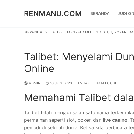
Lompat
ke
RENMANU.COM
BERANDA
JUDI O
konten
BERANDA
TALIBET: MENYELAMI DUNIA SLOT, POKER, D
Talibet: Menyelami Duni
Online
ADMIN
10 JUNI 2026
TAK BERKATEGORI
Memahami Talibet dala
Talibet telah menjadi salah satu nama terkemuk
permainan seperti slot, poker, dan
live casino
, 
penjudi di seluruh dunia. Ketika kita berbicara 