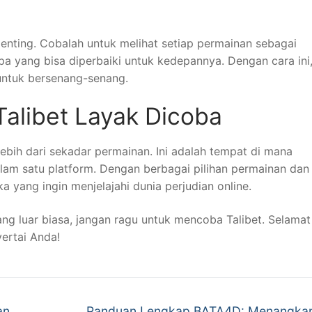
penting. Cobalah untuk melihat setiap permainan sebagai
apa yang bisa diperbaiki untuk kedepannya. Dengan cara ini
untuk bersenang-senang.
alibet Layak Dicoba
ebih dari sekadar permainan. Ini adalah tempat di mana
lam satu platform. Dengan berbagai pilihan permainan dan 
ka yang ingin menjelajahi dunia perjudian online.
ng luar biasa, jangan ragu untuk mencoba Talibet. Selamat
ertai Anda!
Next
an
Panduan Lengkap BATA4D: Menangkan 