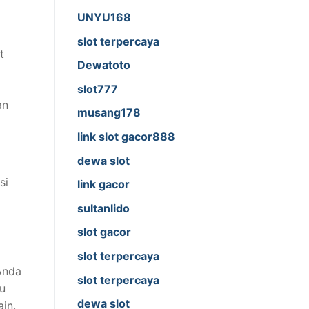
UNYU168
slot terpercaya
t
Dewatoto
slot777
an
musang178
link slot gacor888
dewa slot
si
link gacor
sultanlido
slot gacor
slot terpercaya
Anda
slot terpercaya
u
dewa slot
in.