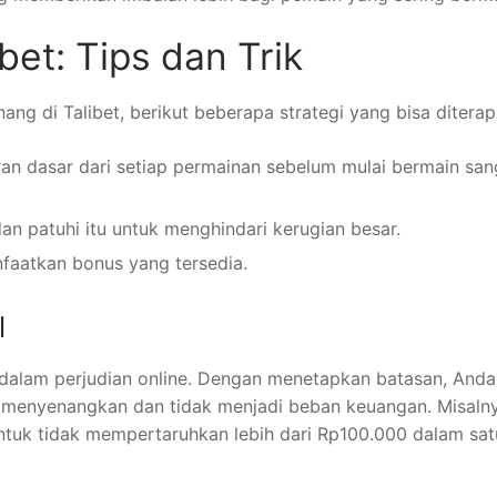
bet: Tips dan Trik
ng di Talibet, berikut beberapa strategi yang bisa diterap
n dasar dari setiap permainan sebelum mulai bermain san
n patuhi itu untuk menghindari kerugian besar.
faatkan bonus yang tersedia.
l
 dalam perjudian online. Dengan menetapkan batasan, Anda
enyenangkan dan tidak menjadi beban keuangan. Misalnya
ntuk tidak mempertaruhkan lebih dari Rp100.000 dalam sat