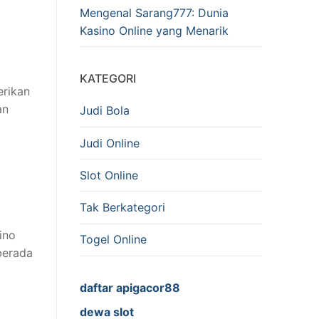
Mengenal Sarang777: Dunia
Kasino Online yang Menarik
KATEGORI
erikan
an
Judi Bola
Judi Online
Slot Online
Tak Berkategori
ino
Togel Online
berada
daftar apigacor88
dewa slot