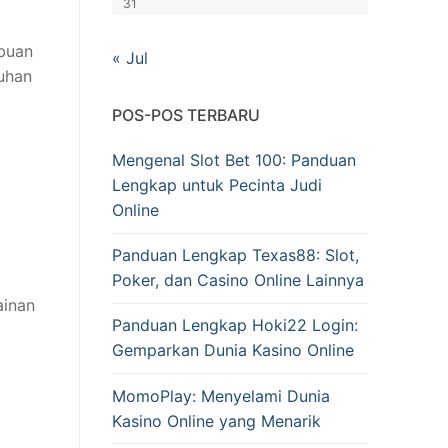
31
ibuan
« Jul
uhan
POS-POS TERBARU
Mengenal Slot Bet 100: Panduan
Lengkap untuk Pecinta Judi
Online
Panduan Lengkap Texas88: Slot,
Poker, dan Casino Online Lainnya
ainan
Panduan Lengkap Hoki22 Login:
Gemparkan Dunia Kasino Online
MomoPlay: Menyelami Dunia
Kasino Online yang Menarik