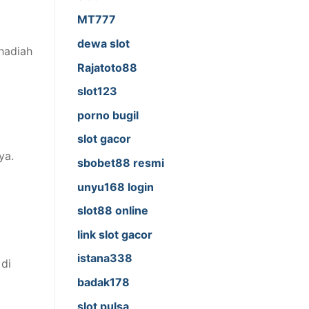
MT777
dewa slot
hadiah
Rajatoto88
slot123
porno bugil
slot gacor
ya.
sbobet88 resmi
unyu168 login
slot88 online
link slot gacor
istana338
di
badak178
slot pulsa