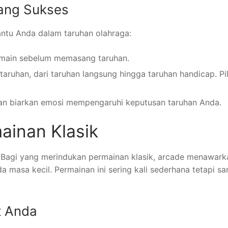
yang Sukses
ntu Anda dalam taruhan olahraga:
pemain sebelum memasang taruhan.
taruhan, dari taruhan langsung hingga taruhan handicap. Pil
an biarkan emosi mempengaruhi keputusan taruhan Anda.
ainan Klasik
. Bagi yang merindukan permainan klasik, arcade menawark
 masa kecil. Permainan ini sering kali sederhana tetapi sa
t Anda