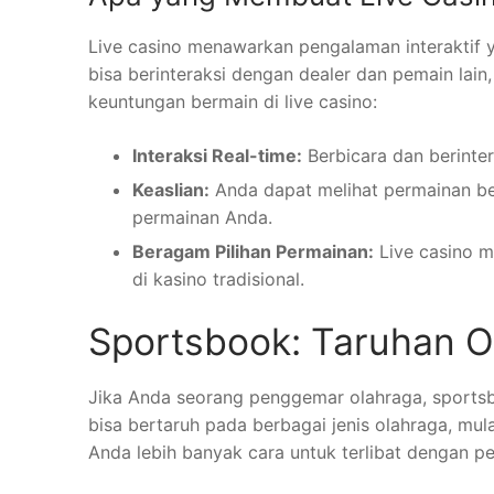
Live casino menawarkan pengalaman interaktif y
bisa berinteraksi dengan dealer dan pemain lain
keuntungan bermain di live casino:
Interaksi Real-time:
Berbicara dan berinte
Keaslian:
Anda dapat melihat permainan be
permainan Anda.
Beragam Pilihan Permainan:
Live casino m
di kasino tradisional.
Sportsbook: Taruhan O
Jika Anda seorang penggemar olahraga, sports
bisa bertaruh pada berbagai jenis olahraga, mul
Anda lebih banyak cara untuk terlibat dengan p