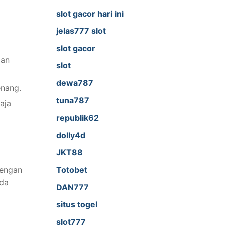
slot gacor hari ini
jelas777 slot
slot gacor
gan
slot
dewa787
nang.
tuna787
aja
republik62
dolly4d
JKT88
Dengan
Totobet
nda
DAN777
situs togel
slot777