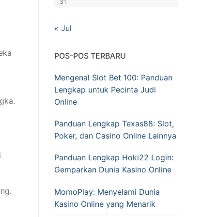
31
« Jul
reka
POS-POS TERBARU
Mengenal Slot Bet 100: Panduan
Lengkap untuk Pecinta Judi
gka.
Online
Panduan Lengkap Texas88: Slot,
Poker, dan Casino Online Lainnya
i
Panduan Lengkap Hoki22 Login:
Gemparkan Dunia Kasino Online
ng.
MomoPlay: Menyelami Dunia
Kasino Online yang Menarik