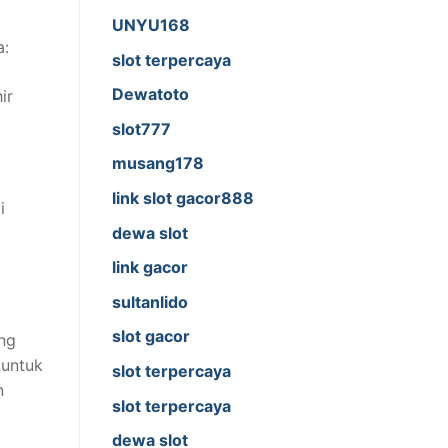
UNYU168
a:
slot terpercaya
Dewatoto
ir
slot777
musang178
link slot gacor888
i
dewa slot
link gacor
sultanlido
slot gacor
ng
 untuk
slot terpercaya
n
slot terpercaya
dewa slot