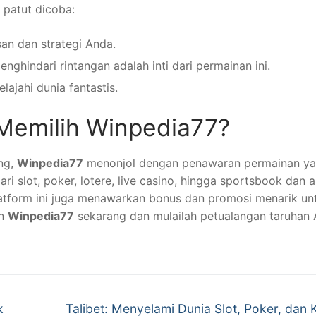
 patut dicoba:
n dan strategi Anda.
ghindari rintangan adalah inti dari permainan ini.
ajahi dunia fantastis.
Memilih Winpedia77?
ng,
Winpedia77
menonjol dengan penawaran permainan y
i slot, poker, lotere, live casino, hingga sportsbook dan 
platform ini juga menawarkan bonus dan promosi menarik un
an
Winpedia77
sekarang dan mulailah petualangan taruhan
Next
k
Talibet: Menyelami Dunia Slot, Poker, dan 