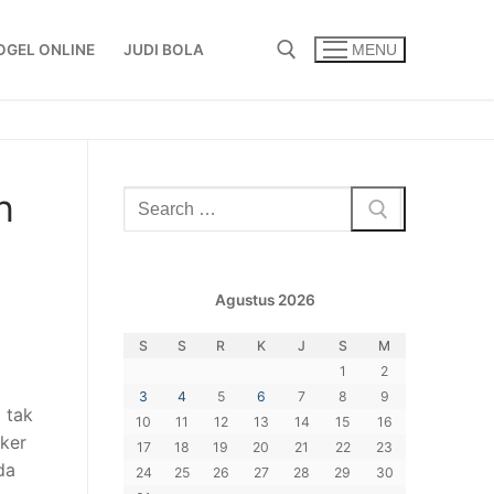
OGEL ONLINE
JUDI BOLA
MENU
Cari:
h
Cari:
Agustus 2026
S
S
R
K
J
S
M
1
2
3
4
5
6
7
8
9
 tak
10
11
12
13
14
15
16
oker
17
18
19
20
21
22
23
da
24
25
26
27
28
29
30