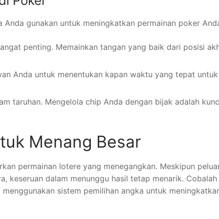
di Poker
isa Anda gunakan untuk meningkatkan permainan poker And
sangat penting. Memainkan tangan yang baik dari posisi akh
wan Anda untuk menentukan kapan waktu yang tepat untuk
am taruhan. Mengelola chip Anda dengan bijak adalah kunc
ntuk Menang Besar
kan permainan lotere yang menegangkan. Meskipun pelua
ya, keseruan dalam menunggu hasil tetap menarik. Cobalah
au menggunakan sistem pemilihan angka untuk meningkatka