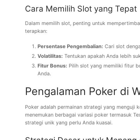
Cara Memilih Slot yang Tepat
Dalam memilih slot, penting untuk mempertimban
terapkan:
Persentase Pengembalian:
Cari slot deng
Volatilitas:
Tentukan apakah Anda lebih suk
Fitur Bonus:
Pilih slot yang memiliki fitu
Anda.
Pengalaman Poker di 
Poker adalah permainan strategi yang menguji 
menemukan berbagai variasi poker termasuk Tex
strategi unik yang perlu Anda kuasai.