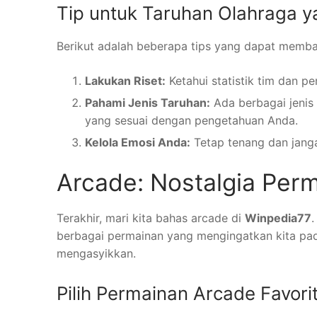
Tip untuk Taruhan Olahraga 
Berikut adalah beberapa tips yang dapat memba
Lakukan Riset:
Ketahui statistik tim dan 
Pahami Jenis Taruhan:
Ada berbagai jenis 
yang sesuai dengan pengetahuan Anda.
Kelola Emosi Anda:
Tetap tenang dan jang
Arcade: Nostalgia Perm
Terakhir, mari kita bahas arcade di
Winpedia77
berbagai permainan yang mengingatkan kita pada
mengasyikkan.
Pilih Permainan Arcade Favori