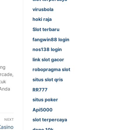
virusbola
hoki raja
Slot terbaru
fangwin88 login
nos138 login
link slot gacor
ang
robopragma slot
arcade,
situs slot qris
tuk
 Anda
RR777
situs poker
Api5000
slot terpercaya
NEXT
Kasino
depo 10k