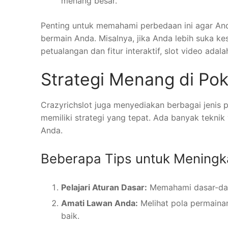
menang besar.
Penting untuk memahami perbedaan ini agar An
bermain Anda. Misalnya, jika Anda lebih suka ke
petualangan dan fitur interaktif, slot video adala
Strategi Menang di Pok
Crazyrichslot juga menyediakan berbagai jenis 
memiliki strategi yang tepat. Ada banyak tekn
Anda.
Beberapa Tips untuk Meningk
Pelajari Aturan Dasar:
Memahami dasar-dasa
Amati Lawan Anda:
Melihat pola permain
baik.