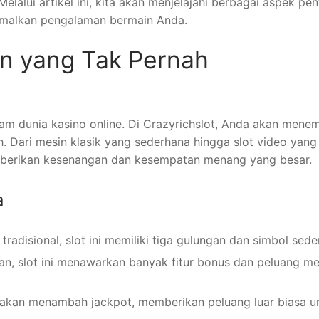
lalui artikel ini, kita akan menjelajahi berbagai aspek pen
imalkan pengalaman bermain Anda.
an yang Tak Pernah
alam dunia kasino online. Di Crazyrichslot, Anda akan mene
ih. Dari mesin klasik yang sederhana hingga slot video yang
mberikan kesenangan dan kesempatan menang yang besar.
a
radisional, slot ini memiliki tiga gulungan dan simbol sede
n, slot ini menawarkan banyak fitur bonus dan peluang m
 akan menambah jackpot, memberikan peluang luar biasa u