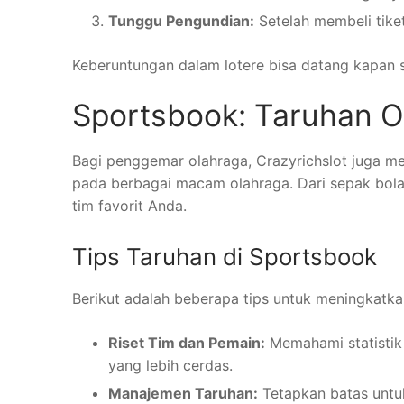
Tunggu Pengundian:
Setelah membeli tike
Keberuntungan dalam lotere bisa datang kapan 
Sportsbook: Taruhan O
Bagi penggemar olahraga, Crazyrichslot juga 
pada berbagai macam olahraga. Dari sepak bola
tim favorit Anda.
Tips Taruhan di Sportsbook
Berikut adalah beberapa tips untuk meningkatka
Riset Tim dan Pemain:
Memahami statisti
yang lebih cerdas.
Manajemen Taruhan:
Tetapkan batas untuk