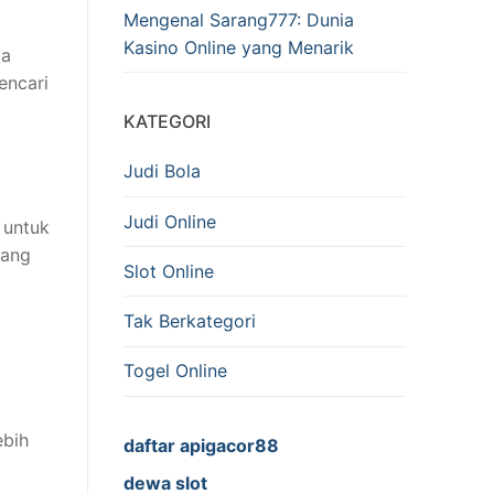
Mengenal Sarang777: Dunia
Kasino Online yang Menarik
ya
encari
KATEGORI
Judi Bola
Judi Online
 untuk
nang
Slot Online
Tak Berkategori
Togel Online
ebih
daftar apigacor88
dewa slot