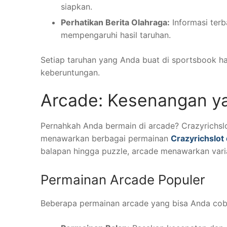
siapkan.
Perhatikan Berita Olahraga:
Informasi terb
mempengaruhi hasil taruhan.
Setiap taruhan yang Anda buat di sportsbook ha
keberuntungan.
Arcade: Kesenangan y
Pernahkah Anda bermain di arcade? Crazyrichs
menawarkan berbagai permainan
Crazyrichslot 
balapan hingga puzzle, arcade menawarkan var
Permainan Arcade Populer
Beberapa permainan arcade yang bisa Anda cob