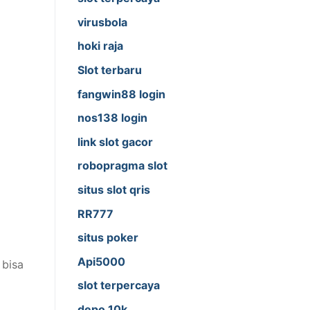
virusbola
hoki raja
Slot terbaru
fangwin88 login
nos138 login
link slot gacor
robopragma slot
situs slot qris
RR777
situs poker
Api5000
 bisa
slot terpercaya
depo 10k