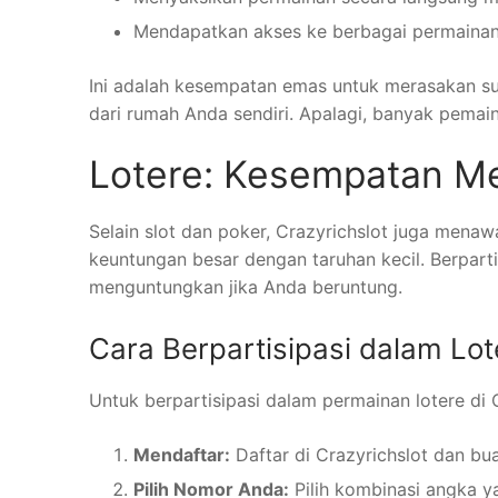
Mendapatkan akses ke berbagai permainan s
Ini adalah kesempatan emas untuk merasakan s
dari rumah Anda sendiri. Apalagi, banyak pemain
Lotere: Kesempatan 
Selain slot dan poker, Crazyrichslot juga menaw
keuntungan besar dengan taruhan kecil. Berpart
menguntungkan jika Anda beruntung.
Cara Berpartisipasi dalam Lot
Untuk berpartisipasi dalam permainan lotere di C
Mendaftar:
Daftar di Crazyrichslot dan b
Pilih Nomor Anda:
Pilih kombinasi angka 