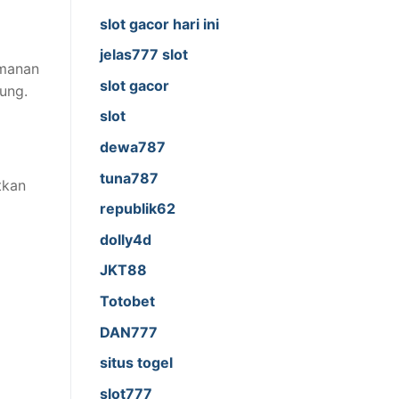
slot gacor hari ini
jelas777 slot
amanan
slot gacor
sung.
slot
dewa787
tuna787
tkan
republik62
dolly4d
JKT88
Totobet
DAN777
situs togel
slot777