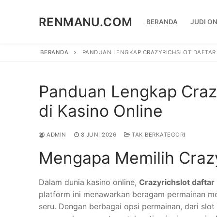
Lompat
ke
RENMANU.COM
BERANDA
JUDI O
konten
BERANDA
PANDUAN LENGKAP CRAZYRICHSLOT DAFTAR 
Panduan Lengkap Crazy
di Kasino Online
ADMIN
8 JUNI 2026
TAK BERKATEGORI
Mengapa Memilih Crazy
Dalam dunia kasino online,
Crazyrichslot daftar
platform ini menawarkan beragam permainan m
seru. Dengan berbagai opsi permainan, dari slot