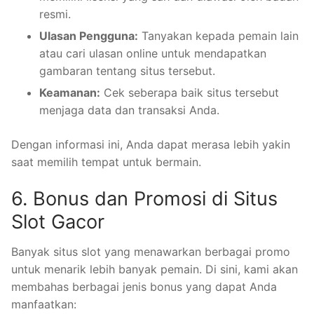
resmi.
Ulasan Pengguna:
Tanyakan kepada pemain lain
atau cari ulasan online untuk mendapatkan
gambaran tentang situs tersebut.
Keamanan:
Cek seberapa baik situs tersebut
menjaga data dan transaksi Anda.
Dengan informasi ini, Anda dapat merasa lebih yakin
saat memilih tempat untuk bermain.
6. Bonus dan Promosi di Situs
Slot Gacor
Banyak situs slot yang menawarkan berbagai promo
untuk menarik lebih banyak pemain. Di sini, kami akan
membahas berbagai jenis bonus yang dapat Anda
manfaatkan: