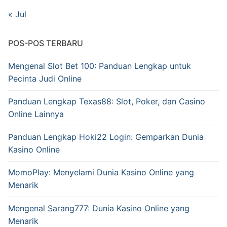
« Jul
POS-POS TERBARU
Mengenal Slot Bet 100: Panduan Lengkap untuk
Pecinta Judi Online
Panduan Lengkap Texas88: Slot, Poker, dan Casino
Online Lainnya
Panduan Lengkap Hoki22 Login: Gemparkan Dunia
Kasino Online
MomoPlay: Menyelami Dunia Kasino Online yang
Menarik
Mengenal Sarang777: Dunia Kasino Online yang
Menarik