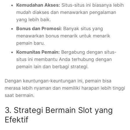
Kemudahan Akses:
Situs-situs ini biasanya lebih
mudah diakses dan menawarkan pengalaman
yang lebih baik.
Bonus dan Promosi:
Banyak situs yang
menawarkan bonus menarik untuk menarik
pemain baru.
Komunitas Pemain:
Bergabung dengan situs-
situs ini membantu Anda terhubung dengan
pemain lain dan berbagi strategi.
Dengan keuntungan-keuntungan ini, pemain bisa
merasa lebih nyaman dan memiliki harapan lebih tinggi
saat bermain.
3. Strategi Bermain Slot yang
Efektif