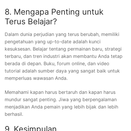
8. Mengapa Penting untuk
Terus Belajar?
Dalam dunia perjudian yang terus berubah, memiliki
pengetahuan yang up-to-date adalah kunci
kesuksesan. Belajar tentang permainan baru, strategi
terbaru, dan tren industri akan membantu Anda tetap
berada di depan. Buku, forum online, dan video
tutorial adalah sumber daya yang sangat baik untuk
memperluas wawasan Anda.
Memahami kapan harus bertaruh dan kapan harus
mundur sangat penting. Jiwa yang berpengalaman
menjadikan Anda pemain yang lebih bijak dan lebih
berhasil.
9. Kesimpulan