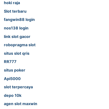
hoki raja
Slot terbaru
fangwin88 login
nos138 login
link slot gacor
robopragma slot
situs slot qris
RR777
situs poker
Api5000
slot terpercaya
depo 10k
agen slot maxwin