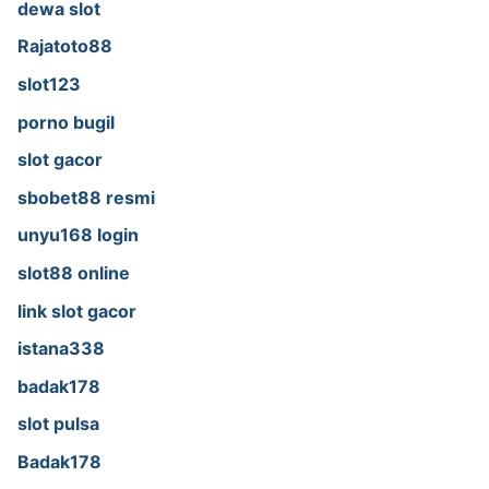
dewa slot
Rajatoto88
slot123
porno bugil
slot gacor
sbobet88 resmi
unyu168 login
slot88 online
link slot gacor
istana338
badak178
slot pulsa
Badak178