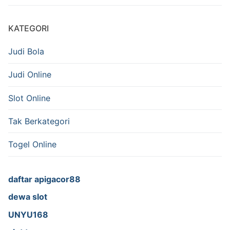
KATEGORI
Judi Bola
Judi Online
Slot Online
Tak Berkategori
Togel Online
daftar apigacor88
dewa slot
UNYU168