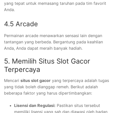
yang tepat untuk memasang taruhan pada tim favorit
Anda.
4.5 Arcade
Permainan arcade menawarkan sensasi lain dengan
tantangan yang berbeda. Bergantung pada keahlian
Anda, Anda dapat meraih banyak hadiah.
5. Memilih Situs Slot Gacor
Terpercaya
Mencari
situs slot gacor
yang terpercaya adalah tugas
yang tidak boleh dianggap remeh. Berikut adalah
beberapa faktor yang harus dipertimbangkan:
Lisensi dan Regulasi:
Pastikan situs tersebut
memiliki lisensi yang sah dan diawasi oleh badan