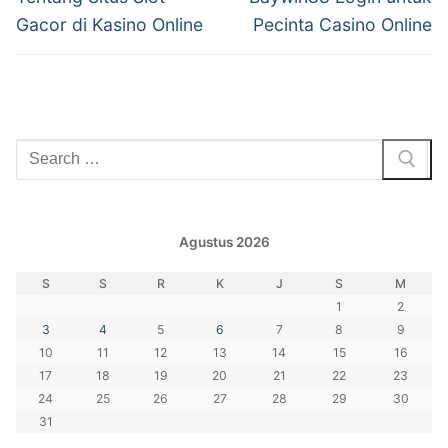
Gacor di Kasino Online
Pecinta Casino Online
Cari:
Agustus 2026
S
S
R
K
J
S
M
1
2
3
4
5
6
7
8
9
10
11
12
13
14
15
16
17
18
19
20
21
22
23
24
25
26
27
28
29
30
31