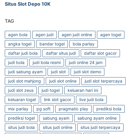
Situs Slot Depo 10K
TAG
agen bola
agen judi
agen judi online
agen togel
angka togel
bandar togel
bola parlay
daftar judi bola
daftar situs judi
daftar slot gacor
judi bola
judi bola resmi
judi online 24 jam
judi sabung ayam
judi slot
judi slot demo
judi slot mahjong
judi slot online
judi slot terpercaya
judi slot zeus
judi togel
keluaran hari ini
keluaran togel
link slot gacor
live judi bola
mix parlay
pg soft
pragmatic play
prediksi bola
prediksi togel
sabung ayam
sabung ayam online
situs judi bola
situs judi online
situs judi terpercaya