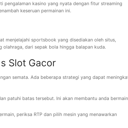
i pengalaman kasino yang nyata dengan fitur streaming
menambah keseruan permainan ini.
 menjelajahi sportsbook yang disediakan oleh situs,
 olahraga, dari sepak bola hingga balapan kuda.
us Slot Gacor
ungan semata. Ada beberapa strategi yang dapat meningka
n patuhi batas tersebut. Ini akan membantu anda bermain
rmain, periksa RTP dan pilih mesin yang menawarkan