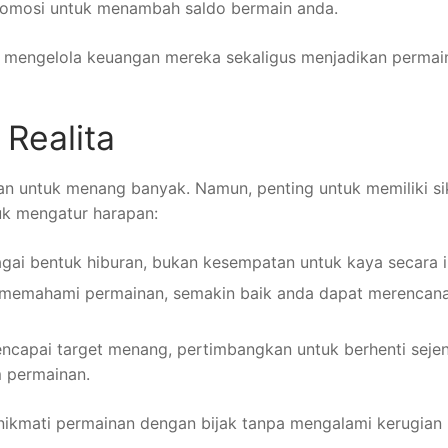
omosi untuk menambah saldo bermain anda.
t mengelola keuangan mereka sekaligus menjadikan permai
Realita
an untuk menang banyak. Namun, penting untuk memiliki s
tuk mengatur harapan:
ai bentuk hiburan, bukan kesempatan untuk kaya secara i
memahami permainan, semakin baik anda dapat merencan
capai target menang, pertimbangkan untuk berhenti sejena
 permainan.
ikmati permainan dengan bijak tanpa mengalami kerugian 