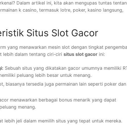
rkenal? Dalam artikel ini, kita akan mengupas tuntas tenta
mainan k casino, termasuk lotre, poker, kasino langsung,
istik Situs Slot Gacor
orm yang menawarkan mesin slot dengan tingkat pengemba
t lebih dalam tentang ciri-ciri
situs slot gacor
ini:
i:
Sebuah situs yang dikatakan gacor umumnya memiliki R
emiliki peluang lebih besar untuk menang.
ot, biasanya tersedia juga permainan lain seperti poker dan
acor menawarkan berbagai bonus menarik yang dapat
 peluang menang.
 lebih jeli dalam memilih situs yang tepat untuk mereka.