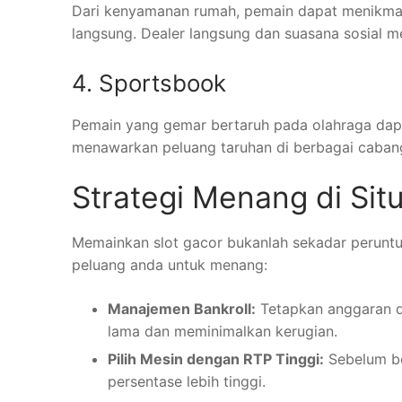
Dari kenyamanan rumah, pemain dapat menikmat
langsung. Dealer langsung dan suasana sosial 
4. Sportsbook
Pemain yang gemar bertaruh pada olahraga dapat
menawarkan peluang taruhan di berbagai cabang
Strategi Menang di Sit
Memainkan slot gacor bukanlah sekadar perunt
peluang anda untuk menang:
Manajemen Bankroll:
Tetapkan anggaran da
lama dan meminimalkan kerugian.
Pilih Mesin dengan RTP Tinggi:
Sebelum be
persentase lebih tinggi.