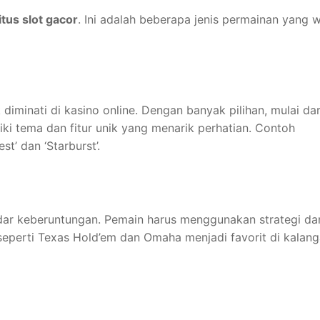
itus slot gacor
. Ini adalah beberapa jenis permainan yang w
iminati di kasino online. Dengan banyak pilihan, mulai dari
iki tema dan fitur unik yang menarik perhatian. Contoh
t’ dan ‘Starburst’.
edar keberuntungan. Pemain harus menggunakan strategi da
seperti Texas Hold’em dan Omaha menjadi favorit di kalan