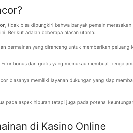
acor?
cor
, tidak bisa dipungkiri bahwa banyak pemain merasakan
ini. Berikut adalah beberapa alasan utama:
n permainan yang dirancang untuk memberikan peluang l
Fitur bonus dan grafis yang memukau membuat pengalam
acor biasanya memiliki layanan dukungan yang siap memba
kus pada aspek hiburan tetapi juga pada potensi keuntunga
ainan di Kasino Online