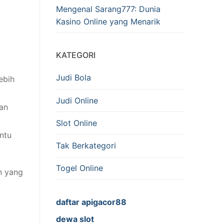
Mengenal Sarang777: Dunia
Kasino Online yang Menarik
KATEGORI
Judi Bola
ebih
Judi Online
an
Slot Online
ntu
Tak Berkategori
Togel Online
n yang
daftar apigacor88
dewa slot