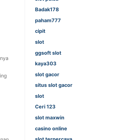
Badak178
paham777
cipit
slot
ggsoft slot
inya
kaya303
slot gacor
ing
situs slot gacor
slot
Ceri 123
slot maxwin
casino online
slot terpercaya
inan