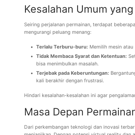
Kesalahan Umum yang P
Seiring perjalanan permainan, terdapat beberap
mengurangi peluang menang:
Terlalu Terburu-buru:
Memilih mesin atau 
Tidak Membaca Syarat dan Ketentuan:
Set
bisa menimbulkan masalah.
Terjebak pada Keberuntungan:
Bergantung
kali berakhir dengan frustrasi.
Hindari kesalahan-kesalahan ini agar pengalama
Masa Depan Permainan
Dari perkembangan teknologi dan inovasi terbar
menjanjikan. Dengan potensi virtual reality dan