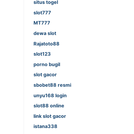
situs togel
slot777
MT777
dewa slot
Rajatoto88
slot123
porno bugil
slot gacor
sbobet88 resmi
unyu168 login
slot88 online
link slot gacor
istana338