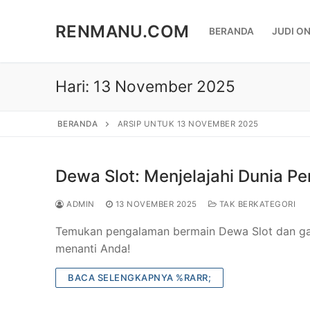
Lompat
ke
RENMANU.COM
BERANDA
JUDI O
konten
Hari:
13 November 2025
BERANDA
ARSIP UNTUK 13 NOVEMBER 2025
Dewa Slot: Menjelajahi Dunia Pe
ADMIN
13 NOVEMBER 2025
TAK BERKATEGORI
Temukan pengalaman bermain Dewa Slot dan game 
menanti Anda!
BACA SELENGKAPNYA %RARR;