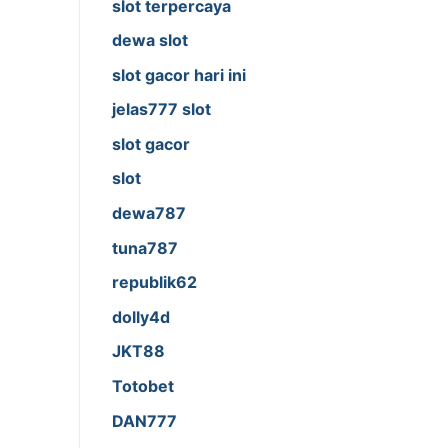
slot terpercaya
dewa slot
slot gacor hari ini
jelas777 slot
slot gacor
slot
dewa787
tuna787
republik62
dolly4d
JKT88
Totobet
DAN777