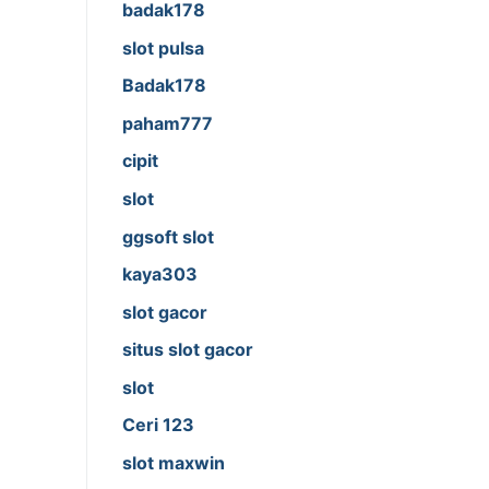
badak178
slot pulsa
Badak178
paham777
cipit
slot
ggsoft slot
kaya303
slot gacor
situs slot gacor
slot
Ceri 123
slot maxwin