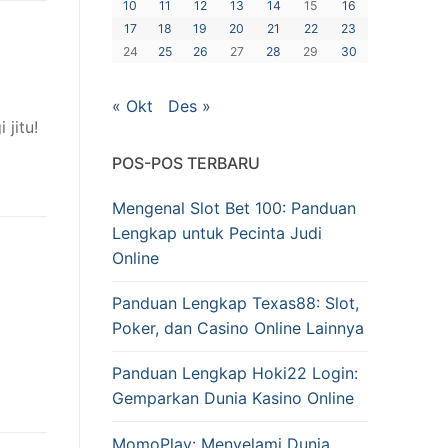
10
11
12
13
14
15
16
17
18
19
20
21
22
23
24
25
26
27
28
29
30
« Okt
Des »
jitu!
POS-POS TERBARU
Mengenal Slot Bet 100: Panduan
Lengkap untuk Pecinta Judi
Online
Panduan Lengkap Texas88: Slot,
Poker, dan Casino Online Lainnya
Panduan Lengkap Hoki22 Login:
Gemparkan Dunia Kasino Online
MomoPlay: Menyelami Dunia