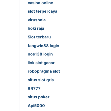
casino online
slot terpercaya
virusbola
hoki raja
Slot terbaru
fangwin88 login
nos138 login
link slot gacor
robopragma slot
situs slot qris
RR777
situs poker
Api5000