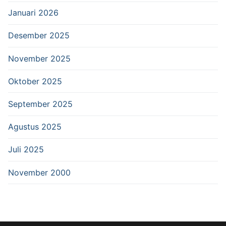
Januari 2026
Desember 2025
November 2025
Oktober 2025
September 2025
Agustus 2025
Juli 2025
November 2000