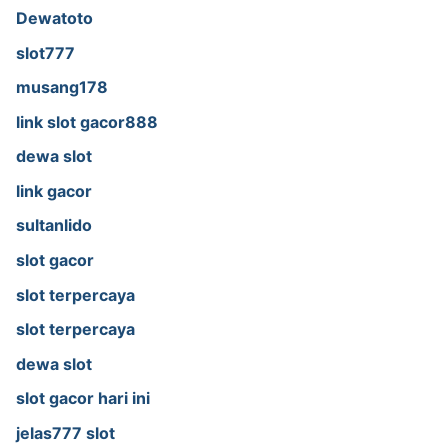
Dewatoto
slot777
musang178
link slot gacor888
dewa slot
link gacor
sultanlido
slot gacor
slot terpercaya
slot terpercaya
dewa slot
slot gacor hari ini
jelas777 slot