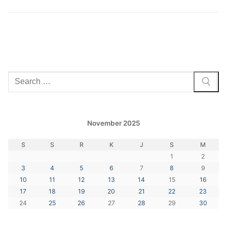
Cari:
November 2025
S
S
R
K
J
S
M
1
2
3
4
5
6
7
8
9
10
11
12
13
14
15
16
17
18
19
20
21
22
23
24
25
26
27
28
29
30