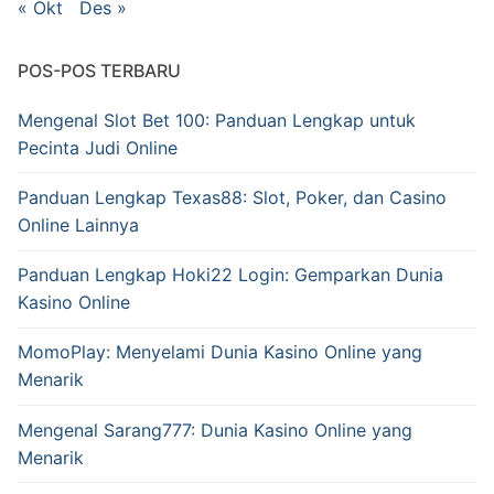
« Okt
Des »
POS-POS TERBARU
Mengenal Slot Bet 100: Panduan Lengkap untuk
Pecinta Judi Online
Panduan Lengkap Texas88: Slot, Poker, dan Casino
Online Lainnya
Panduan Lengkap Hoki22 Login: Gemparkan Dunia
Kasino Online
MomoPlay: Menyelami Dunia Kasino Online yang
Menarik
Mengenal Sarang777: Dunia Kasino Online yang
Menarik