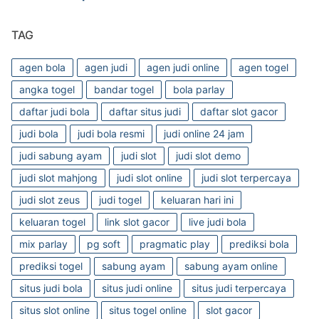
TAG
agen bola
agen judi
agen judi online
agen togel
angka togel
bandar togel
bola parlay
daftar judi bola
daftar situs judi
daftar slot gacor
judi bola
judi bola resmi
judi online 24 jam
judi sabung ayam
judi slot
judi slot demo
judi slot mahjong
judi slot online
judi slot terpercaya
judi slot zeus
judi togel
keluaran hari ini
keluaran togel
link slot gacor
live judi bola
mix parlay
pg soft
pragmatic play
prediksi bola
prediksi togel
sabung ayam
sabung ayam online
situs judi bola
situs judi online
situs judi terpercaya
situs slot online
situs togel online
slot gacor