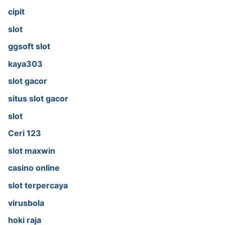
cipit
slot
ggsoft slot
kaya303
slot gacor
situs slot gacor
slot
Ceri 123
slot maxwin
casino online
slot terpercaya
virusbola
hoki raja