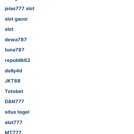
jelas777 slot
slot gacor
slot
dewa787
tuna787
republik62
dolly4d
JKT88
Totobet
DAN777
situs togel
slot777
MT777