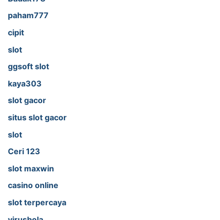
paham777
cipit
slot
ggsoft slot
kaya303
slot gacor
situs slot gacor
slot
Ceri 123
slot maxwin
casino online
slot terpercaya
virusbola