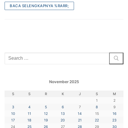
BACA SELENGKAPNYA %RARR;
Cari:
November 2025
S
S
R
K
J
S
M
1
2
3
4
5
6
7
8
9
10
11
12
13
14
15
16
17
18
19
20
21
22
23
24
25
26
27
28
29
30