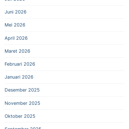
Juni 2026
Mei 2026
April 2026
Maret 2026
Februari 2026
Januari 2026
Desember 2025
November 2025
Oktober 2025
September 2025