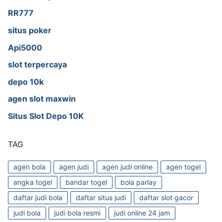
RR777
situs poker
Api5000
slot terpercaya
depo 10k
agen slot maxwin
Situs Slot Depo 10K
TAG
agen bola
agen judi
agen judi online
agen togel
angka togel
bandar togel
bola parlay
daftar judi bola
daftar situs judi
daftar slot gacor
judi bola
judi bola resmi
judi online 24 jam