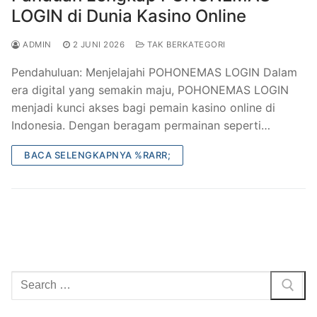
LOGIN di Dunia Kasino Online
ADMIN
2 JUNI 2026
TAK BERKATEGORI
Pendahuluan: Menjelajahi POHONEMAS LOGIN Dalam
era digital yang semakin maju, POHONEMAS LOGIN
menjadi kunci akses bagi pemain kasino online di
Indonesia. Dengan beragam permainan seperti…
BACA SELENGKAPNYA %RARR;
Cari: