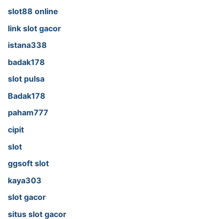
slot88 online
link slot gacor
istana338
badak178
slot pulsa
Badak178
paham777
cipit
slot
ggsoft slot
kaya303
slot gacor
situs slot gacor