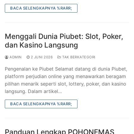
BACA SELENGKAPNYA %RARR;
Menggali Dunia Piubet: Slot, Poker,
dan Kasino Langsung
ADMIN
2 JUNI 2026
TAK BERKATEGORI
Pengenalan ke Piubet Selamat datang di dunia Piubet,
platform perjudian online yang menawarkan beragam
pilihan menarik seperti slot, lottery, poker, dan kasino
langsung. Dalam artikel…
BACA SELENGKAPNYA %RARR;
Panduan Lengkap POHONEMAS