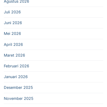
Agustus 2026
Juli 2026
Juni 2026
Mei 2026
April 2026
Maret 2026
Februari 2026
Januari 2026
Desember 2025
November 2025