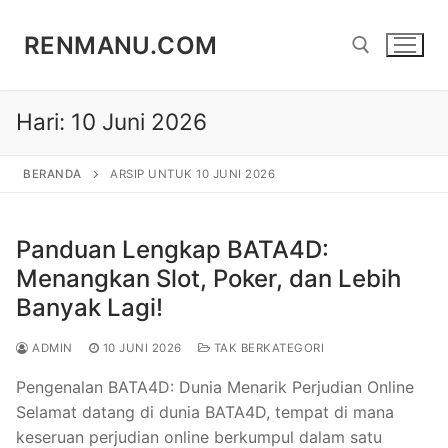
Lompat
ke
RENMANU.COM
konten
Hari:
10 Juni 2026
Cari:
BERANDA
ARSIP UNTUK 10 JUNI 2026
Panduan Lengkap BATA4D:
Menangkan Slot, Poker, dan Lebih
Banyak Lagi!
ADMIN
10 JUNI 2026
TAK BERKATEGORI
Pengenalan BATA4D: Dunia Menarik Perjudian Online
Selamat datang di dunia BATA4D, tempat di mana
keseruan perjudian online berkumpul dalam satu