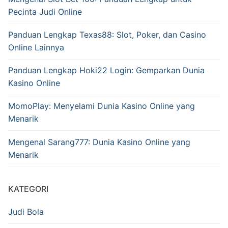
Pecinta Judi Online
Panduan Lengkap Texas88: Slot, Poker, dan Casino
Online Lainnya
Panduan Lengkap Hoki22 Login: Gemparkan Dunia
Kasino Online
MomoPlay: Menyelami Dunia Kasino Online yang
Menarik
Mengenal Sarang777: Dunia Kasino Online yang
Menarik
KATEGORI
Judi Bola