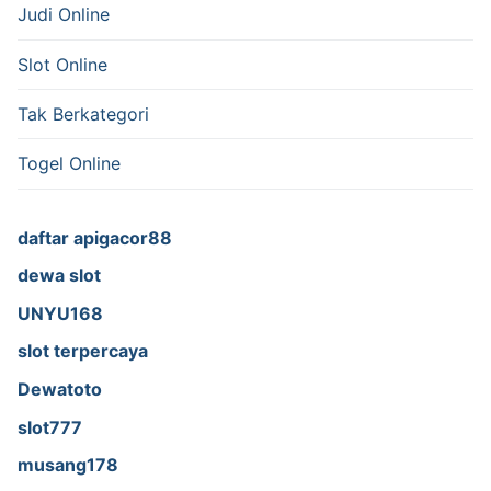
Judi Online
Slot Online
Tak Berkategori
Togel Online
daftar apigacor88
dewa slot
UNYU168
slot terpercaya
Dewatoto
slot777
musang178