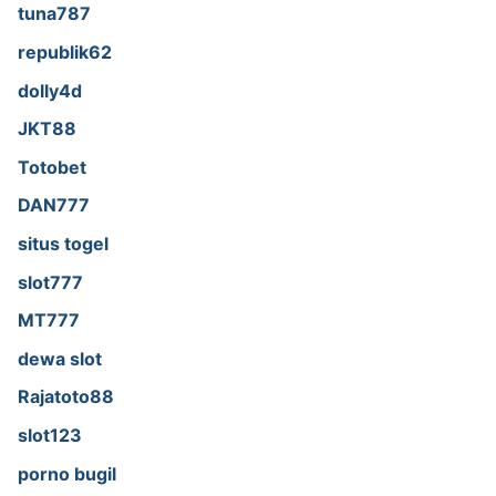
tuna787
republik62
dolly4d
JKT88
Totobet
DAN777
situs togel
slot777
MT777
dewa slot
Rajatoto88
slot123
porno bugil