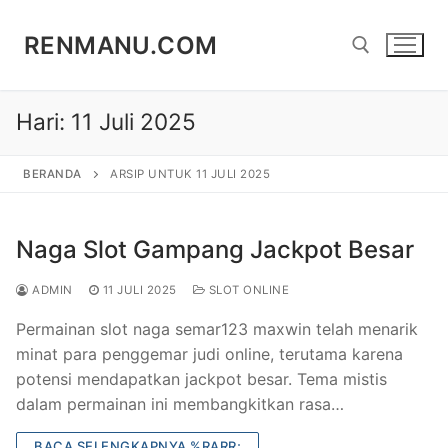
Lompat
ke
RENMANU.COM
konten
Hari:
11 Juli 2025
Cari:
BERANDA
ARSIP UNTUK 11 JULI 2025
Naga Slot Gampang Jackpot Besar
ADMIN
11 JULI 2025
SLOT ONLINE
Permainan slot naga semar123 maxwin telah menarik
minat para penggemar judi online, terutama karena
potensi mendapatkan jackpot besar. Tema mistis
dalam permainan ini membangkitkan rasa…
BACA SELENGKAPNYA %RARR;