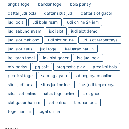
angka togel
bandar togel
bola parlay
daftar judi bola
daftar situs judi
daftar slot gacor
judi bola
judi bola resmi
judi online 24 jam
judi sabung ayam
judi slot
judi slot demo
judi slot mahjong
judi slot online
judi slot terpercaya
judi slot zeus
judi togel
keluaran hari ini
keluaran togel
link slot gacor
live judi bola
mix parlay
pg soft
pragmatic play
prediksi bola
prediksi togel
sabung ayam
sabung ayam online
situs judi bola
situs judi online
situs judi terpercaya
situs slot online
situs togel online
slot gacor
slot gacor hari ini
slot online
taruhan bola
togel hari ini
togel online