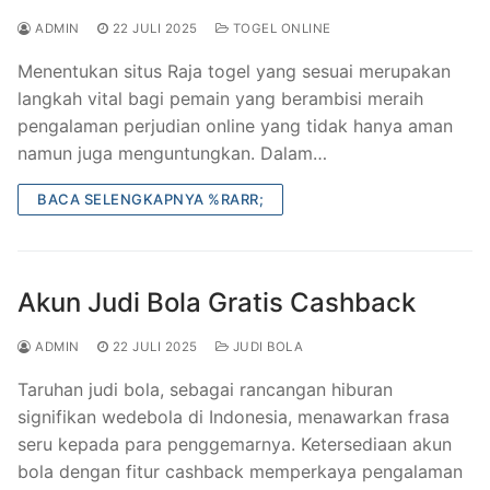
ADMIN
22 JULI 2025
TOGEL ONLINE
Menentukan situs Raja togel yang sesuai merupakan
langkah vital bagi pemain yang berambisi meraih
pengalaman perjudian online yang tidak hanya aman
namun juga menguntungkan. Dalam…
BACA SELENGKAPNYA %RARR;
Akun Judi Bola Gratis Cashback
ADMIN
22 JULI 2025
JUDI BOLA
Taruhan judi bola, sebagai rancangan hiburan
signifikan wedebola di Indonesia, menawarkan frasa
seru kepada para penggemarnya. Ketersediaan akun
bola dengan fitur cashback memperkaya pengalaman