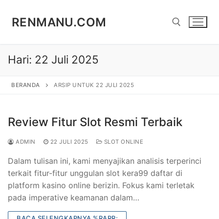
Lompat
ke
RENMANU.COM
konten
Hari:
22 Juli 2025
Cari:
BERANDA
ARSIP UNTUK 22 JULI 2025
Review Fitur Slot Resmi Terbaik
ADMIN
22 JULI 2025
SLOT ONLINE
Dalam tulisan ini, kami menyajikan analisis terperinci
terkait fitur-fitur unggulan slot kera99 daftar di
platform kasino online berizin. Fokus kami terletak
pada imperative keamanan dalam…
BACA SELENGKAPNYA %RARR;