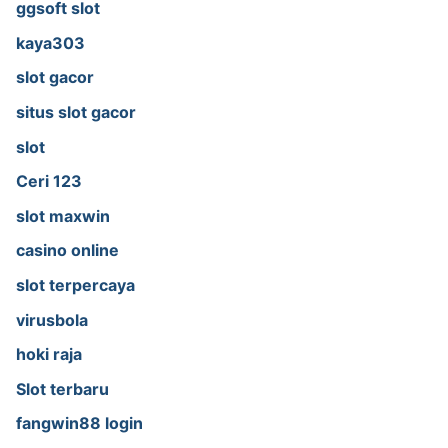
ggsoft slot
kaya303
slot gacor
situs slot gacor
slot
Ceri 123
slot maxwin
casino online
slot terpercaya
virusbola
hoki raja
Slot terbaru
fangwin88 login