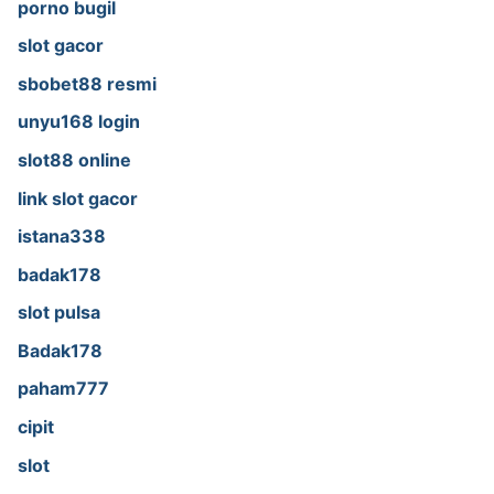
porno bugil
slot gacor
sbobet88 resmi
unyu168 login
slot88 online
link slot gacor
istana338
badak178
slot pulsa
Badak178
paham777
cipit
slot