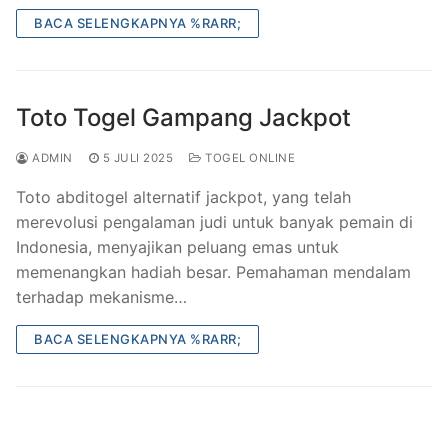
BACA SELENGKAPNYA %RARR;
Toto Togel Gampang Jackpot
ADMIN
5 JULI 2025
TOGEL ONLINE
Toto abditogel alternatif jackpot, yang telah
merevolusi pengalaman judi untuk banyak pemain di
Indonesia, menyajikan peluang emas untuk
memenangkan hadiah besar. Pemahaman mendalam
terhadap mekanisme…
BACA SELENGKAPNYA %RARR;