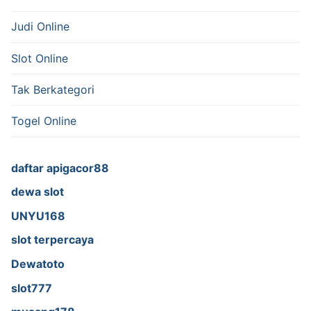
Judi Online
Slot Online
Tak Berkategori
Togel Online
daftar apigacor88
dewa slot
UNYU168
slot terpercaya
Dewatoto
slot777