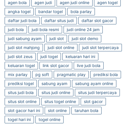
agen bola
agen judi
agen judi online
agen togel
angka togel
bandar togel
bola parlay
daftar judi bola
daftar situs judi
daftar slot gacor
judi bola
judi bola resmi
judi online 24 jam
judi sabung ayam
judi slot
judi slot demo
judi slot mahjong
judi slot online
judi slot terpercaya
judi slot zeus
judi togel
keluaran hari ini
keluaran togel
link slot gacor
live judi bola
mix parlay
pg soft
pragmatic play
prediksi bola
prediksi togel
sabung ayam
sabung ayam online
situs judi bola
situs judi online
situs judi terpercaya
situs slot online
situs togel online
slot gacor
slot gacor hari ini
slot online
taruhan bola
togel hari ini
togel online