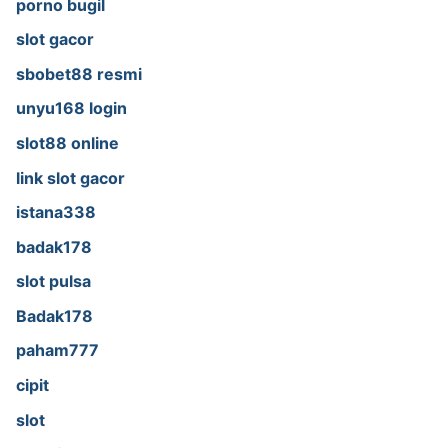
porno bugil
slot gacor
sbobet88 resmi
unyu168 login
slot88 online
link slot gacor
istana338
badak178
slot pulsa
Badak178
paham777
cipit
slot