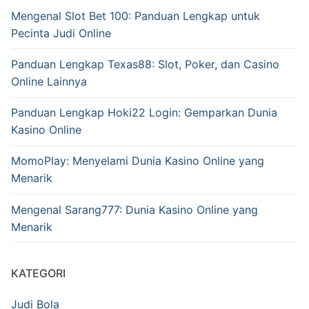
Mengenal Slot Bet 100: Panduan Lengkap untuk
Pecinta Judi Online
Panduan Lengkap Texas88: Slot, Poker, dan Casino
Online Lainnya
Panduan Lengkap Hoki22 Login: Gemparkan Dunia
Kasino Online
MomoPlay: Menyelami Dunia Kasino Online yang
Menarik
Mengenal Sarang777: Dunia Kasino Online yang
Menarik
KATEGORI
Judi Bola