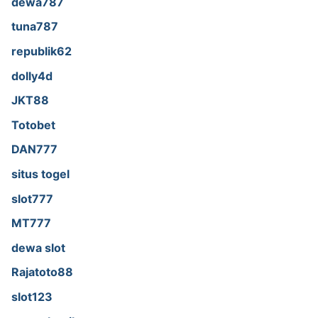
dewa787
tuna787
republik62
dolly4d
JKT88
Totobet
DAN777
situs togel
slot777
MT777
dewa slot
Rajatoto88
slot123