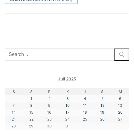
Cari:
Juli 2025
S
S
R
K
J
S
M
1
2
3
4
5
6
7
8
9
10
11
12
13
14
15
16
17
18
19
20
21
22
23
24
25
26
27
28
29
30
31