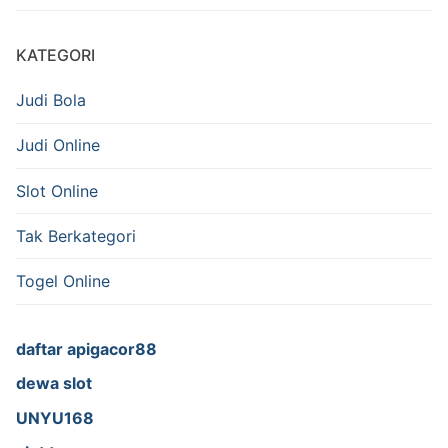
KATEGORI
Judi Bola
Judi Online
Slot Online
Tak Berkategori
Togel Online
daftar apigacor88
dewa slot
UNYU168