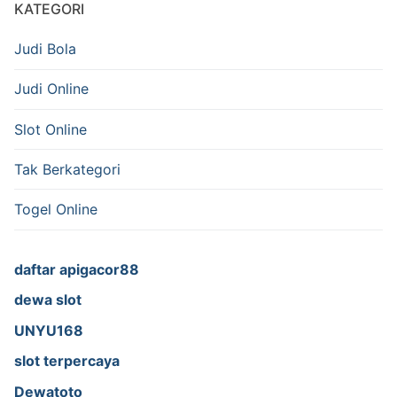
KATEGORI
Judi Bola
Judi Online
Slot Online
Tak Berkategori
Togel Online
daftar apigacor88
dewa slot
UNYU168
slot terpercaya
Dewatoto