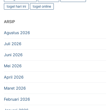
togel hari ini
togel online
ARSIP
Agustus 2026
Juli 2026
Juni 2026
Mei 2026
April 2026
Maret 2026
Februari 2026