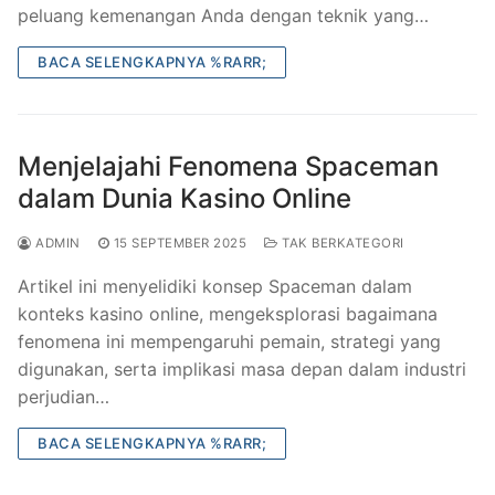
peluang kemenangan Anda dengan teknik yang…
BACA SELENGKAPNYA %RARR;
Menjelajahi Fenomena Spaceman
dalam Dunia Kasino Online
ADMIN
15 SEPTEMBER 2025
TAK BERKATEGORI
Artikel ini menyelidiki konsep Spaceman dalam
konteks kasino online, mengeksplorasi bagaimana
fenomena ini mempengaruhi pemain, strategi yang
digunakan, serta implikasi masa depan dalam industri
perjudian…
BACA SELENGKAPNYA %RARR;