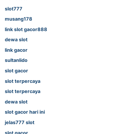
slot777
musang178
link slot gacor888
dewa slot
link gacor
sultanlido
slot gacor
slot terpercaya
slot terpercaya
dewa slot
slot gacor hari ini
jelas777 slot
slot gacor