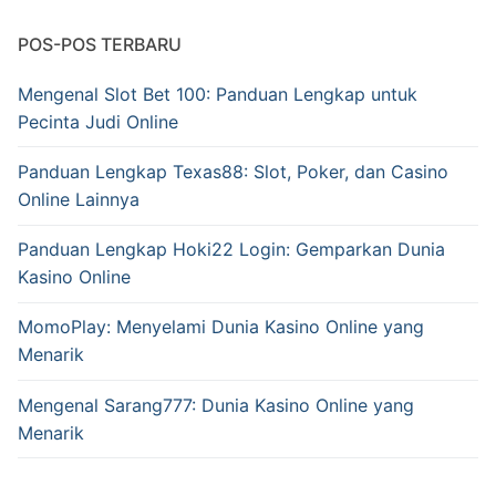
POS-POS TERBARU
Mengenal Slot Bet 100: Panduan Lengkap untuk
Pecinta Judi Online
Panduan Lengkap Texas88: Slot, Poker, dan Casino
Online Lainnya
Panduan Lengkap Hoki22 Login: Gemparkan Dunia
Kasino Online
MomoPlay: Menyelami Dunia Kasino Online yang
Menarik
Mengenal Sarang777: Dunia Kasino Online yang
Menarik