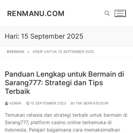
Lompat
ke
RENMANU.COM
konten
Hari:
15 September 2025
Cari:
BERANDA
ARSIP UNTUK 15 SEPTEMBER 2025
Panduan Lengkap untuk Bermain di
Sarang777: Strategi dan Tips
Terbaik
ADMIN
15 SEPTEMBER 2025
TAK BERKATEGORI
Temukan rahasia dan strategi terbaik untuk bermain di
Sarang777, platform casino online terkemuka di
Indonesia. Pelajari bagaimana cara memaksimalkan