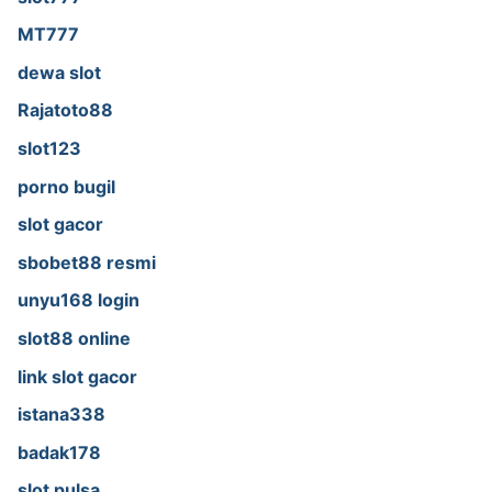
MT777
dewa slot
Rajatoto88
slot123
porno bugil
slot gacor
sbobet88 resmi
unyu168 login
slot88 online
link slot gacor
istana338
badak178
slot pulsa