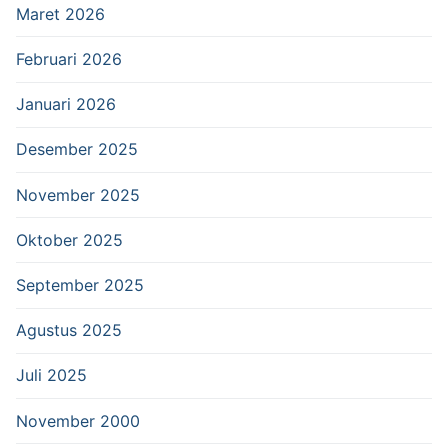
Maret 2026
Februari 2026
Januari 2026
Desember 2025
November 2025
Oktober 2025
September 2025
Agustus 2025
Juli 2025
November 2000