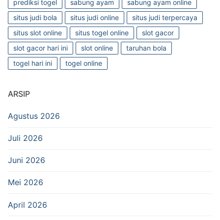
prediksi togel
sabung ayam
sabung ayam online
situs judi bola
situs judi online
situs judi terpercaya
situs slot online
situs togel online
slot gacor
slot gacor hari ini
slot online
taruhan bola
togel hari ini
togel online
ARSIP
Agustus 2026
Juli 2026
Juni 2026
Mei 2026
April 2026