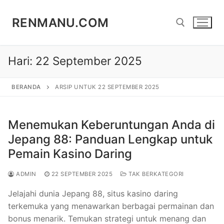
Lompat
ke
RENMANU.COM
konten
Hari:
22 September 2025
Cari:
BERANDA
ARSIP UNTUK 22 SEPTEMBER 2025
Menemukan Keberuntungan Anda di
Jepang 88: Panduan Lengkap untuk
Pemain Kasino Daring
ADMIN
22 SEPTEMBER 2025
TAK BERKATEGORI
Jelajahi dunia Jepang 88, situs kasino daring
terkemuka yang menawarkan berbagai permainan dan
bonus menarik. Temukan strategi untuk menang dan