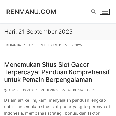
Lompat
ke
RENMANU.COM
konten
Hari:
21 September 2025
Cari:
BERANDA
ARSIP UNTUK 21 SEPTEMBER 2025
Menemukan Situs Slot Gacor
Terpercaya: Panduan Komprehensif
untuk Pemain Berpengalaman
ADMIN
21 SEPTEMBER 2025
TAK BERKATEGORI
Dalam artikel ini, kami menyajikan panduan lengkap
untuk menemukan situs slot gacor yang terpercaya di
Indonesia, membahas strategi, bonus, dan faktor