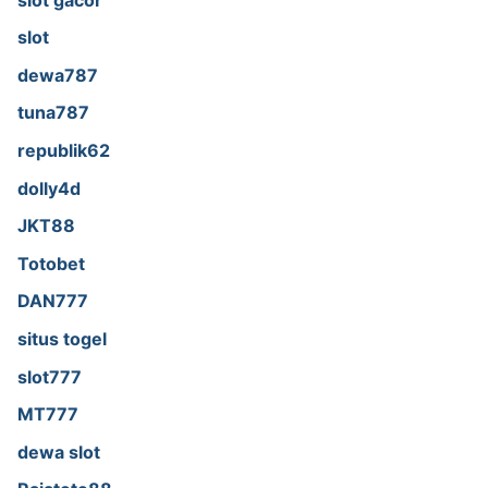
slot
dewa787
tuna787
republik62
dolly4d
JKT88
Totobet
DAN777
situs togel
slot777
MT777
dewa slot