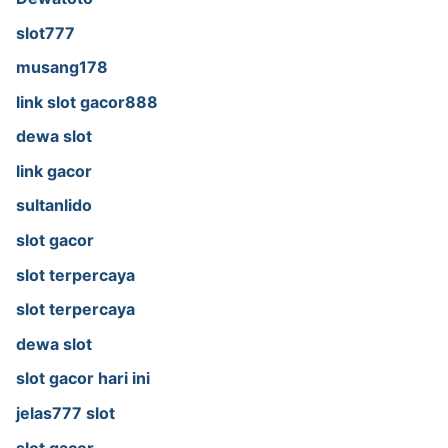
slot777
musang178
link slot gacor888
dewa slot
link gacor
sultanlido
slot gacor
slot terpercaya
slot terpercaya
dewa slot
slot gacor hari ini
jelas777 slot
slot gacor