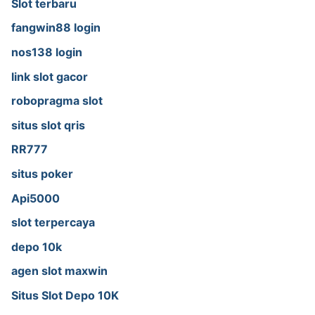
Slot terbaru
fangwin88 login
nos138 login
link slot gacor
robopragma slot
situs slot qris
RR777
situs poker
Api5000
slot terpercaya
depo 10k
agen slot maxwin
Situs Slot Depo 10K