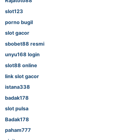
Rajatoto88
slot123
porno bugil
slot gacor
sbobet88 resmi
unyu168 login
slot88 online
link slot gacor
istana338
badak178
slot pulsa
Badak178
paham777