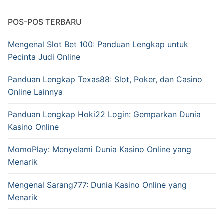
POS-POS TERBARU
Mengenal Slot Bet 100: Panduan Lengkap untuk
Pecinta Judi Online
Panduan Lengkap Texas88: Slot, Poker, dan Casino
Online Lainnya
Panduan Lengkap Hoki22 Login: Gemparkan Dunia
Kasino Online
MomoPlay: Menyelami Dunia Kasino Online yang
Menarik
Mengenal Sarang777: Dunia Kasino Online yang
Menarik