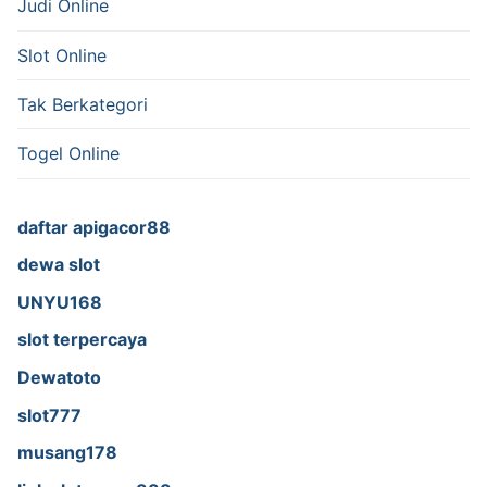
Judi Online
Slot Online
Tak Berkategori
Togel Online
daftar apigacor88
dewa slot
UNYU168
slot terpercaya
Dewatoto
slot777
musang178