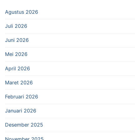
Agustus 2026
Juli 2026
Juni 2026
Mei 2026
April 2026
Maret 2026
Februari 2026
Januari 2026
Desember 2025
November 2025