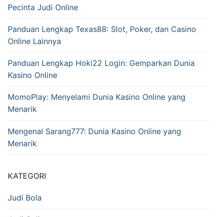
Pecinta Judi Online
Panduan Lengkap Texas88: Slot, Poker, dan Casino
Online Lainnya
Panduan Lengkap Hoki22 Login: Gemparkan Dunia
Kasino Online
MomoPlay: Menyelami Dunia Kasino Online yang
Menarik
Mengenal Sarang777: Dunia Kasino Online yang
Menarik
KATEGORI
Judi Bola